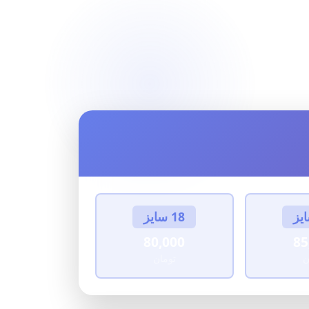
ه
18 سایز
80,000
85
ن
تومان