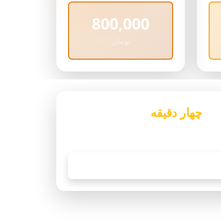
800,000
تومان
 از
چهار دقیقه
مشاوره دریافت
فرمایید.