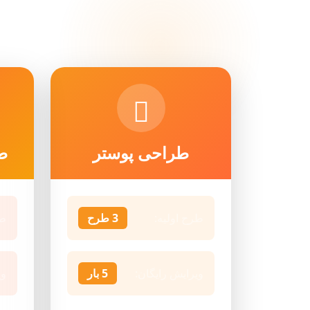
طراحی پوستر
طر
طرح اولیه:
3 طرح
طر
ویرایش رایگان:
5 بار
وی