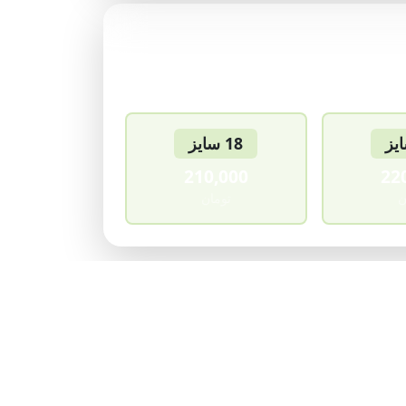
18 سایز
210,000
22
ن
تومان