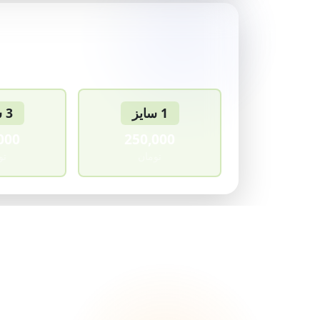
1 سایز
3 سایز
000
250,000
تومان
تو