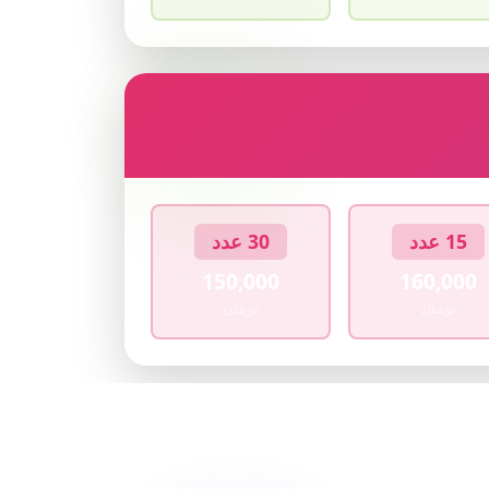
15 عدد
30 عدد
150,000
160,000
تومان
تومان