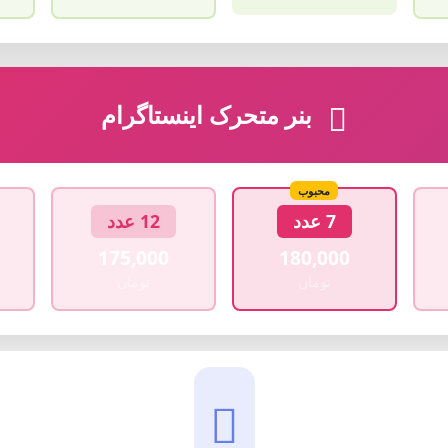
بنر متحرک اینستاگرام
محبوب
7 عدد
12 عدد
175,000
180,000
تومان
تومان