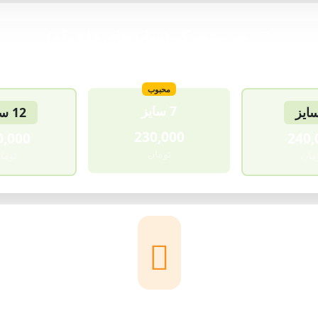
بنر متحرک (سایزهای دلخواه)
محبوب
7 سایز
12 سایز
230,000
0,000
240,
تومان
مان
توما
لیست هزینه طراحی بنر محیطی