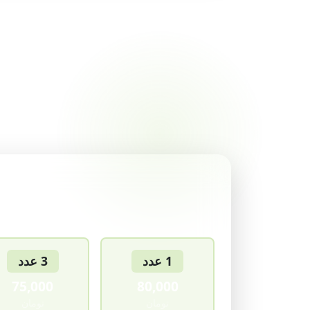
لیست 
1 عدد
3 عدد
75,000
80,000
تومان
تومان