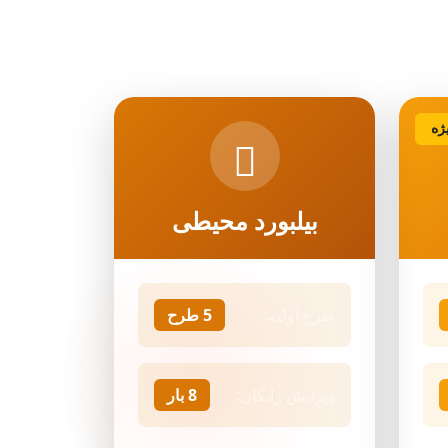
ژه
بیلبورد محیطی
طرح اولیه:
5 طرح
ویرایش رایگان:
8 بار