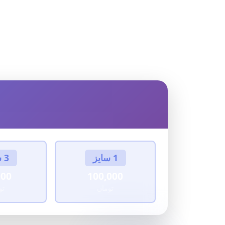
لی
1 سایز
3 سایز
000
100,000
تومان
تو