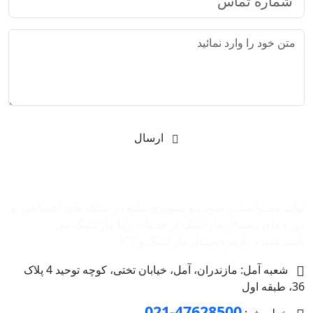
ارسال
شرکت بازاریابی اینترنتی رایا مارکتینگ
تولید محتوا متنی، صوتی و تصویری،تبلیغ در شبکه های اجتماعی، و
دوره های دیجیتال مارکتینگ از خدمات رایا مارکتینگ می
باشد.عقیده داریم دیجیتال مارکتینگ و ‌ICT
شعبه آمل: مازندران، آمل، خیابان تختی، کوچه توحید 4 پلاک
36، طبقه اول
47628500-021