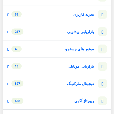
تجربه کاربری
38
بازاریابی ویدئویی
217
موتور های جستجو
40
بازاریابی موبایلی
13
دیجیتال مارکتینگ
397
رپورتاژ آگهی
458