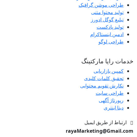
طراحی موشن گرافیک
تولید محتوا متنی
تبلیغ گوگل ادورز
تولید پادکست
ادمین اینستاکرام
طراحی لوگو
خدمات رایا مارکتینگ
کمپین بازاریابی
تحقیق کلمات کلیدی
نکارش تقویم محتوایی
طراحی سایت
رپورتاژ آگهی
دیتا اینتری
ارتباط از طریق ایمیل
rayaMarketing@Gmail.com