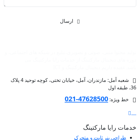
ارسال
شرکت بازاریابی اینترنتی رایا مارکتینگ
تولید محتوا متنی، صوتی و تصویری،تبلیغ در شبکه های اجتماعی، و
دوره های دیجیتال مارکتینگ از خدمات رایا مارکتینگ می
باشد.عقیده داریم دیجیتال مارکتینگ و ‌ICT
شعبه آمل: مازندران، آمل، خیابان تختی، کوچه توحید 4 پلاک
36، طبقه اول
47628500-021
خط ویژه:
خدمات رایا مارکتینگ
طراحی بنر ثابت و متحرک