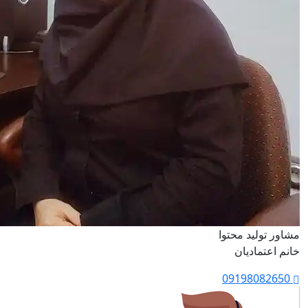
مشاور تولید محتوا
خانم اعتمادیان
09198082650