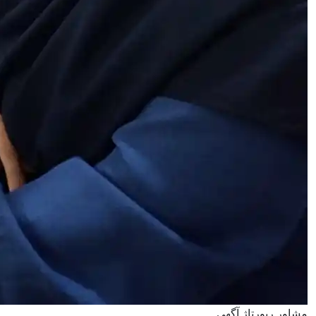
مشاور رپورتاژ آگهی