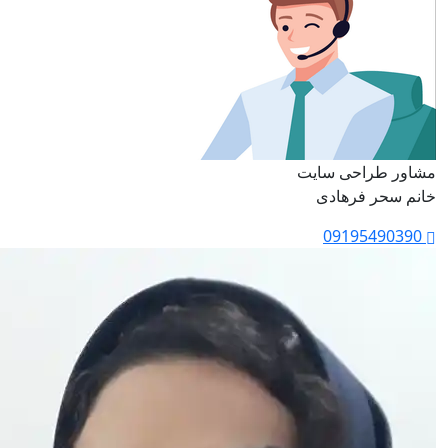
مشاور طراحی سایت
خانم سحر فرهادی
09195490390