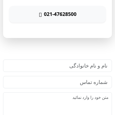
021-47628500
پاسخگویی ۲۴ ساعته
ارتباط سریع با رایا مارکتینگ