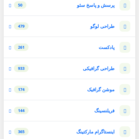
پرسش و پاسخ سئو
50
طراحی لوگو
479
پادکست
261
طراحی گرافیکی
933
موشن گرافیک
174
فریلنسینگ
144
اینستاگرام مارکتینگ
365