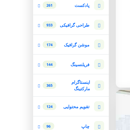
پادکست
261
طراحی گرافیکی
933
موشن گرافیک
174
فریلنسینگ
144
اینستاگرام
365
مارکتینگ
تقویم محتوایی
124
چاپ
96