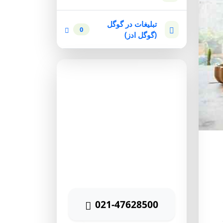
تبلیغات در گوگل
0
(گوگل ادز)
مشاوره رایگان
برای دریافت مشاوره رایگان
بازاریابی اینترنتی با شماره زیر
تماس حاصل نمائید
021-47628500