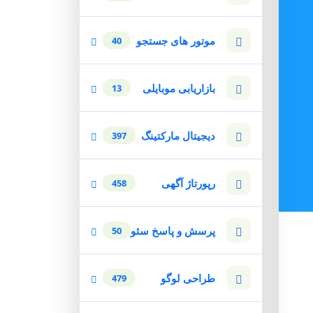
موتور های جستجو
40
بازاریابی موبایلی
13
دیجیتال مارکتینگ
397
رپورتاژ آگهی
458
پرسش و پاسخ سئو
50
طراحی لوگو
479