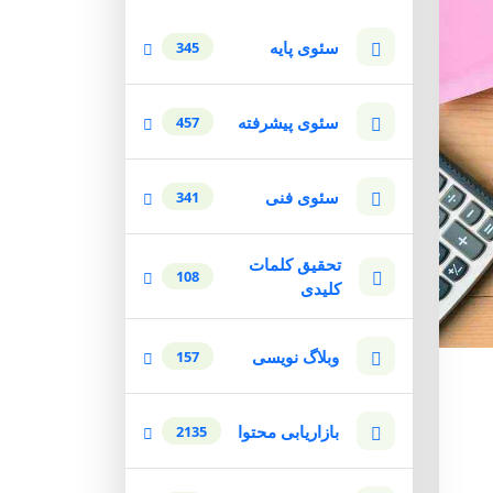
سئوی پایه
345
سئوی پیشرفته
457
سئوی فنی
341
تحقیق کلمات
108
کلیدی
وبلاگ نویسی
157
بازاریابی محتوا
2135