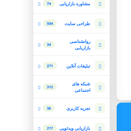
مشاوره بازاریابی
74
طراحی سایت
504
روانشناسی
34
بازاریابی
تبلیغات آنلاین
271
شبکه های
312
اجتماعی
تجربه کاربری
38
بازاریابی ویدئویی
217