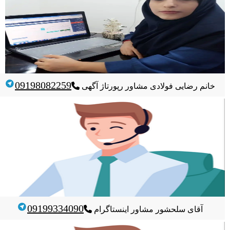
09198082259
خانم رضایی فولادی
مشاور رپورتاژ آگهی
09199334090
آقای سلحشور
مشاور اینستاگرام