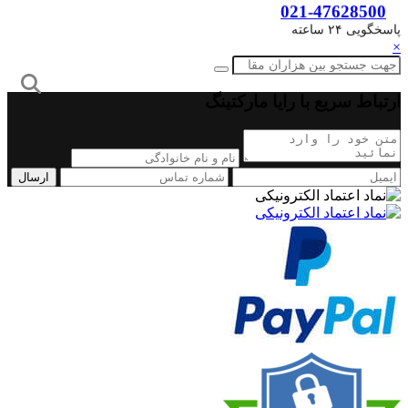
021-47628500
پاسخگویی ۲۴ ساعته
×
ارتباط سریع با رایا مارکتینگ
ارسال