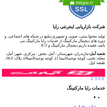
شرکت بازاریابی اینترنتی رایا
تولید محتوا متنی، صوتی و تصویری،تبلیغ در شبکه های اجتماعی، و
دوره های دیجیتال مارکتینگ از خدمات رایا مارکتینگ می
باشد.عقیده داریم دیجیتال مارکتینگ و ‌ICT
شعبه آمل:
مازندران، شهرستان : آمل، بخش : مرکزی، شهر: آمل،
محله: تختی، کوچه توحید4[نیما 3]، کوچه توحید6[نیما4]، پلاک: 36.0،
طبقه: اول
خدمات رایا مارکتینگ
تولید محتوا متنی