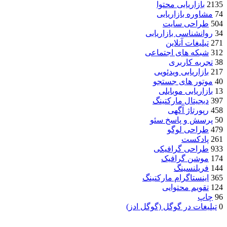
2135
بازاریابی محتوا
74
مشاوره بازاریابی
504
طراحی سایت
34
روانشناسی بازاریابی
271
تبلیغات آنلاین
312
شبکه های اجتماعی
38
تجربه کاربری
217
بازاریابی ویدئویی
40
موتور های جستجو
13
بازاریابی موبایلی
397
دیجیتال مارکتینگ
458
رپورتاژ آگهی
50
پرسش و پاسخ سئو
479
طراحی لوگو
261
پادکست
933
طراحی گرافیکی
174
موشن گرافیک
144
فریلنسینگ
365
اینستاگرام مارکتینگ
124
تقویم محتوایی
96
چاپ
0
تبلیغات در گوگل (گوگل ادز)