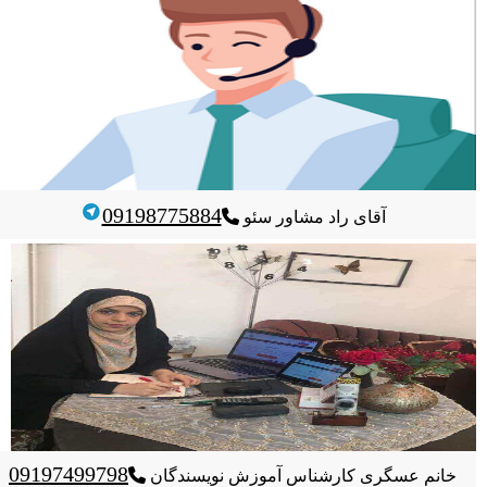
09198775884
آقای راد
مشاور سئو
09197499798
خانم عسگری
کارشناس آموزش نویسندگان