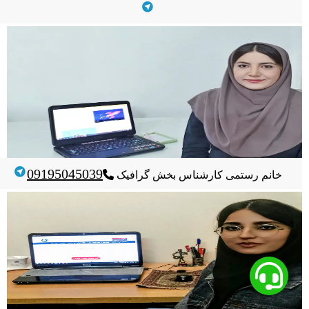
09195045039
خانم رستمی
کارشناس بخش گرافیک