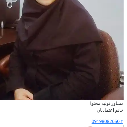
مشاور تولید محتوا
خانم اعتمادیان
09198082650