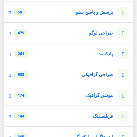
پرسش و پاسخ سئو
50
طراحی لوگو
479
پادکست
261
طراحی گرافیکی
933
موشن گرافیک
174
فریلنسینگ
144
اینستاگرام مارکتینگ
365