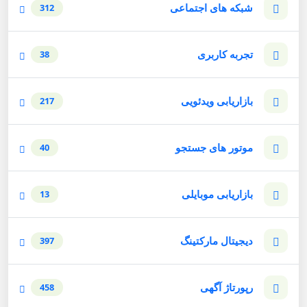
شبکه های اجتماعی
312
تجربه کاربری
38
بازاریابی ویدئویی
217
موتور های جستجو
40
بازاریابی موبایلی
13
دیجیتال مارکتینگ
397
رپورتاژ آگهی
458