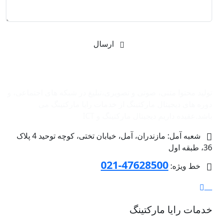
ارسال
شرکت بازاریابی اینترنتی رایا مارکتینگ
تولید محتوا متنی، صوتی و تصویری،تبلیغ در شبکه های اجتماعی، و
دوره های دیجیتال مارکتینگ از خدمات رایا مارکتینگ می
باشد.عقیده داریم دیجیتال مارکتینگ و ‌ICT
شعبه آمل: مازندران، آمل، خیابان تختی، کوچه توحید 4 پلاک
36، طبقه اول
47628500-021
خط ویژه:
خدمات رایا مارکتینگ