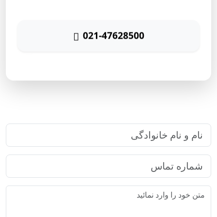
تماس حاصل نمائید
021-47628500
پاسخگویی ۲۴ ساعته
ارتباط سریع با رایا مارکتینگ