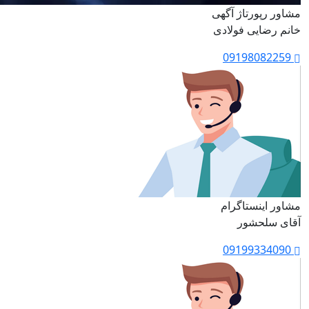
مشاور رپورتاژ آگهی
خانم رضایی فولادی
09198082259
مشاور اینستاگرام
آقای سلحشور
09199334090