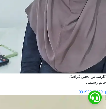
کارشناس بخش گرافیک
خانم رستمی
09195045039