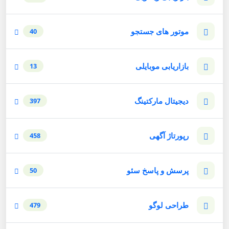
موتور های جستجو
40
بازاریابی موبایلی
13
دیجیتال مارکتینگ
397
رپورتاژ آگهی
458
پرسش و پاسخ سئو
50
طراحی لوگو
479