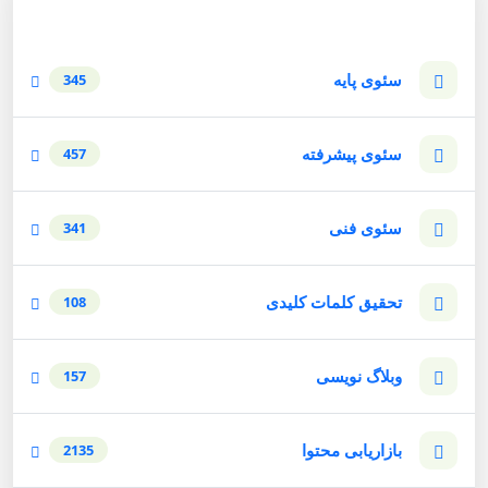
سئوی پایه
345
سئوی پیشرفته
457
سئوی فنی
341
تحقیق کلمات کلیدی
108
وبلاگ نویسی
157
بازاریابی محتوا
2135