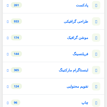
پادکست
261
طراحی گرافیکی
933
موشن گرافیک
174
فریلنسینگ
144
اینستاگرام مارکتینگ
365
تقویم محتوایی
124
چاپ
96