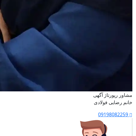
مشاور رپورتاژ آگهی
خانم رضایی فولادی
09198082259