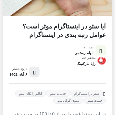
آیا سئو در اینستاگرام موثر است؟
عوامل رتبه بندی در اینستاگرام
نویسنده
الهام رستمی
منتشر کننده
رایا مارکتینگ
تاریخ انتشار
۶ آبان 1402
سئو در اینستاگرام
خدمات سئو
آنالیز رایگان سئو
قیمت سئو
سئوی گوگل مپ
در این محتوا قصد داریم از 0 تا 100 در مورد سئو