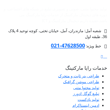
تولید محتوا متنی، صوتی و تصویری،تبلیغ در شبکه های اجتماعی، و
دوره های دیجیتال مارکتینگ از خدمات رایا مارکتینگ می
باشد.عقیده داریم دیجیتال مارکتینگ و ‌ICT
شعبه آمل: مازندران، آمل، خیابان تختی، کوچه توحید 4 پلاک
36، طبقه اول
47628500-021
خط ویژه:
خدمات رایا مارکتینگ
طراحی بنر ثابت و متحرک
طراحی موشن گرافیک
تولید محتوا متنی
تبلیغ گوگل ادورز
تولید پادکست
ادمین اینستاکرام