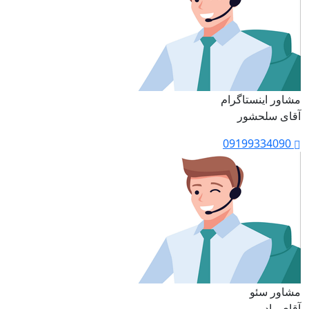
مشاور اینستاگرام
آقای سلحشور
09199334090
مشاور سئو
آقای راد