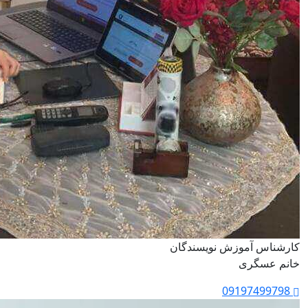
کارشناس آموزش نویسندگان
خانم عسگری
09197499798