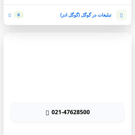
تبلیغات در گوگل (گوگل ادز)
0
مشاوره رایگان
برای دریافت مشاوره رایگان بازاریابی اینترنتی با شماره زیر
تماس حاصل نمائید
021-47628500
پاسخگویی ۲۴ ساعته