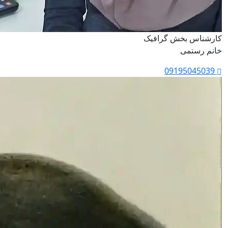
کارشناس بخش گرافیک
خانم رستمی
09195045039