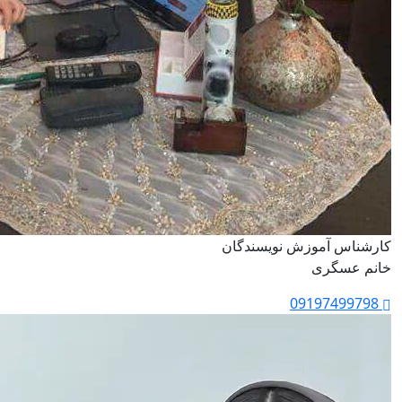
کارشناس آموزش نویسندگان
خانم عسگری
09197499798