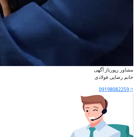
مشاور رپورتاژ آگهی
خانم رضایی فولادی
09198082259