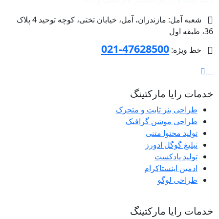
شعبه آمل: مازندران، آمل، خیابان تختی، کوچه توحید 4 پلاک
36، طبقه اول
47628500-021
خط ویژه:
خدمات رایا مارکتینگ
طراحی بنر ثابت و متحرک
طراحی موشن گرافیک
تولید محتوا متنی
تبلیغ گوگل ادورز
تولید پادکست
ادمین اینستاکرام
طراحی لوگو
خدمات رایا مارکتینگ