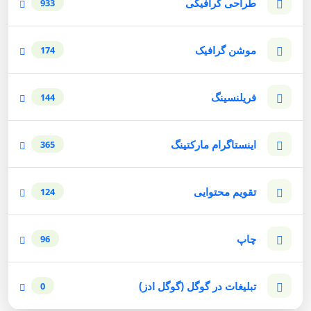
طراحی گرافیکی
933
موشن گرافیک
174
فریلنسینگ
144
اینستاگرام مارکتینگ
365
تقویم محتوایی
124
چاپ
96
تبلیغات در گوگل (گوگل ادز)
0