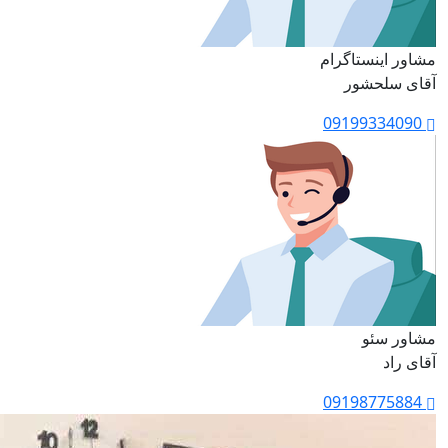
مشاور اینستاگرام
آقای سلحشور
09199334090
مشاور سئو
آقای راد
09198775884