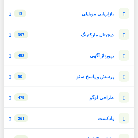
بازاریابی موبایلی
13
دیجیتال مارکتینگ
397
رپورتاژ آگهی
458
پرسش و پاسخ سئو
50
طراحی لوگو
479
پادکست
261