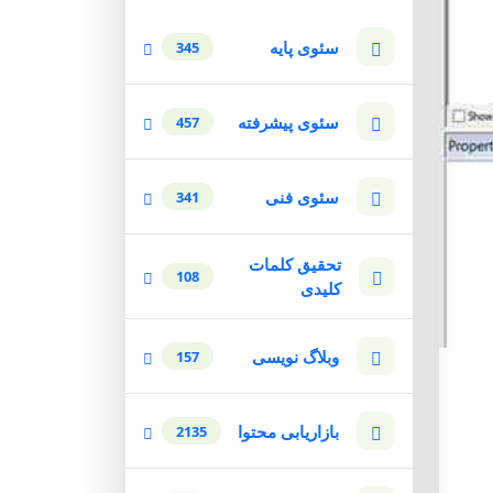
سئوی پایه
345
سئوی پیشرفته
457
سئوی فنی
341
تحقیق کلمات
108
کلیدی
وبلاگ نویسی
157
بازاریابی محتوا
2135