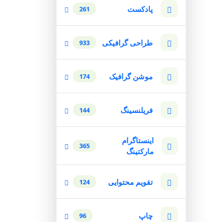
پادکست
261
طراحی گرافیکی
933
موشن گرافیک
174
فریلنسینگ
144
اینستاگرام
365
مارکتینگ
تقویم محتوایی
124
چاپ
96