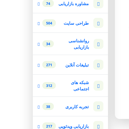
مشاوره بازاریابی
74
طراحی سایت
504
روانشناسی
34
بازاریابی
تبلیغات آنلاین
271
شبکه های
312
اجتماعی
تجربه کاربری
38
بازاریابی ویدئویی
217