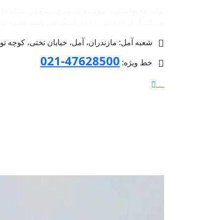
تولید محتوا متنی، صوتی و تصویری،تبلیغ در شبکه ها
مارکتینگ از خدمات رایا مارکتینگ می باشد.عقیده داریم 
شعبه آمل: مازندران، آمل، خیابان تختی، کوچه توحید 4 پلاک 36، طبق
47628500-021
خط ویژه: