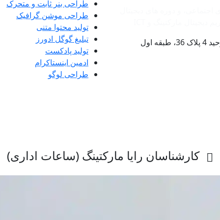
طراحی بنر ثابت و متحرک
ی اجتماعی، و دوره های دیجیتال
طراحی موشن گرافیک
دیجیتال مارکتینگ و ‌ICT
تولید محتوا متنی
تبلیغ گوگل ادورز
ه اول
تولید پادکست
ادمین اینستاکرام
طراحی لوگو
کارشناسان رایا مارکتینگ (ساعات اداری)