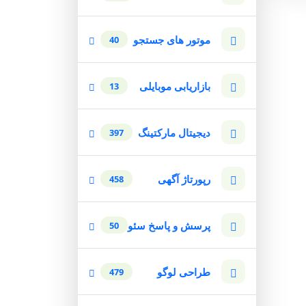
موتور های جستجو
40
بازاریابی موبایلی
13
دیجیتال مارکتینگ
397
رپورتاژ آگهی
458
پرسش و پاسخ سئو
50
طراحی لوگو
479