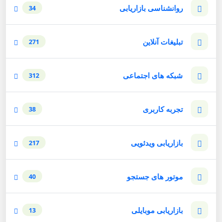
روانشناسی بازاریابی
34
تبلیغات آنلاین
271
شبکه های اجتماعی
312
تجربه کاربری
38
بازاریابی ویدئویی
217
موتور های جستجو
40
بازاریابی موبایلی
13