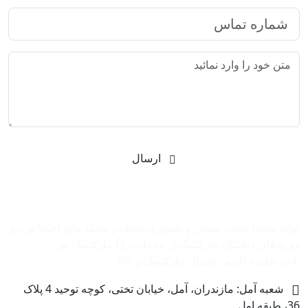
ارسال
شرکت بازاریابی اینترنتی رایا مارکتینگ
تولید محتوا متنی، صوتی و تصویری،تبلیغ در شبکه های اجتماعی، و
دوره های دیجیتال مارکتینگ از خدمات رایا مارکتینگ می
باشد.عقیده داریم دیجیتال مارکتینگ و ‌ICT
شعبه آمل: مازندران، آمل، خیابان تختی، کوچه توحید 4 پلاک
36، طبقه اول