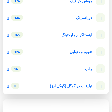
موشن گرافیک
174
فریلنسینگ
144
اینستاگرام مارکتینگ
365
تقویم محتوایی
124
چاپ
96
تبلیغات در گوگل (گوگل ادز)
0