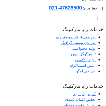
47628500-021
خط ویژه:
خدمات رایا مارکتینگ
طراحی بنر ثابت و متحرک
طراحی موشن گرافیک
تولید محتوا متنی
تبلیغ گوگل ادورز
تولید پادکست
ادمین اینستاکرام
طراحی لوگو
خدمات رایا مارکتینگ
کمپین بازاریابی
تحقیق کلمات کلیدی
نکارش تقویم محتوایی