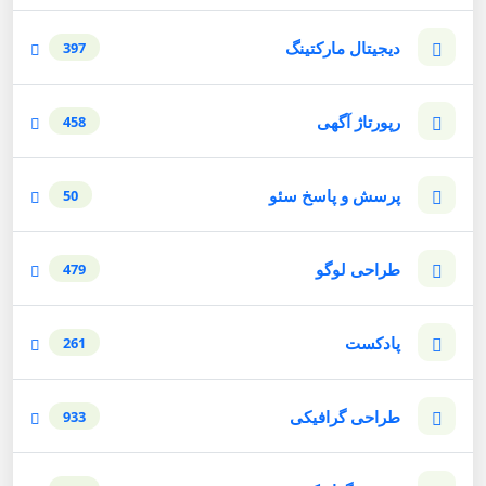
دیجیتال مارکتینگ
397
رپورتاژ آگهی
458
پرسش و پاسخ سئو
50
طراحی لوگو
479
پادکست
261
طراحی گرافیکی
933