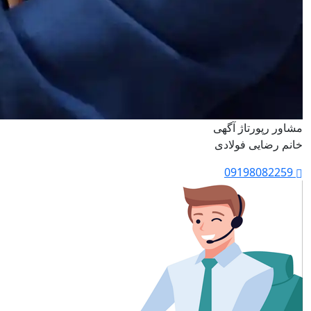
مشاور رپورتاژ آگهی
خانم رضایی فولادی
09198082259