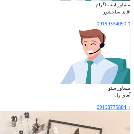
مشاور اینستاگرام
آقای سلحشور
09199334090
مشاور سئو
آقای راد
09198775884