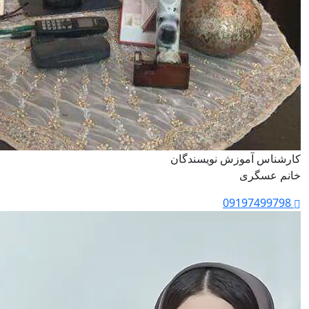
کارشناس آموزش نویسندگان
خانم عسگری
09197499798