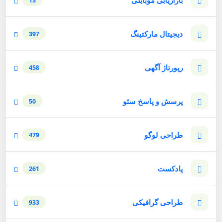
دیجیتال مارکتینگ
397
رپورتاژ آگهی
458
پرسش و پاسخ سئو
50
طراحی لوگو
479
پادکست
261
طراحی گرافیکی
933