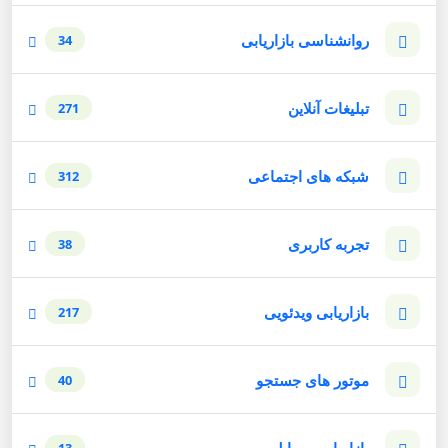
روانشناسی بازاریابی
34
تبلیغات آنلاین
271
شبکه های اجتماعی
312
تجربه کاربری
38
بازاریابی ویدئویی
217
موتور های جستجو
40
بازاریابی موبایلی
13