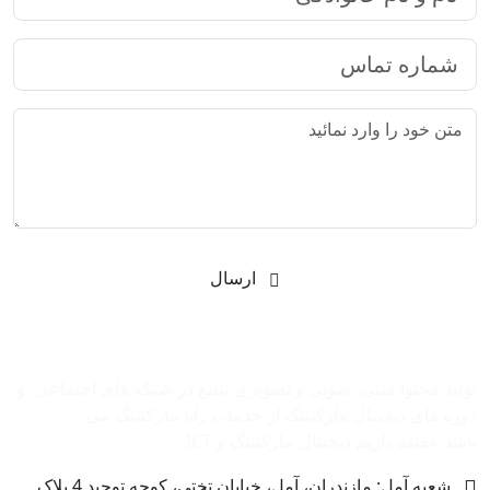
ارسال
شرکت بازاریابی اینترنتی رایا مارکتینگ
تولید محتوا متنی، صوتی و تصویری،تبلیغ در شبکه های اجتماعی، و
دوره های دیجیتال مارکتینگ از خدمات رایا مارکتینگ می
باشد.عقیده داریم دیجیتال مارکتینگ و ‌ICT
شعبه آمل: مازندران، آمل، خیابان تختی، کوچه توحید 4 پلاک