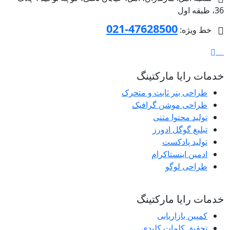
36، طبقه اول
47628500-021
خط ویژه:
خدمات رایا مارکتینگ
طراحی بنر ثابت و متحرک
طراحی موشن گرافیک
تولید محتوا متنی
تبلیغ گوگل ادورز
تولید پادکست
ادمین اینستاکرام
طراحی لوگو
خدمات رایا مارکتینگ
کمپین بازاریابی
تحقیق کلمات کلیدی