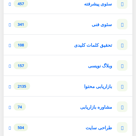
سئوی پیشرفته
457
سئوی فنی
341
تحقیق کلمات کلیدی
108
وبلاگ نویسی
157
بازاریابی محتوا
2135
مشاوره بازاریابی
74
طراحی سایت
504