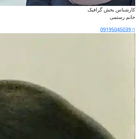
کارشناس بخش گرافیک
خانم رستمی
09195045039