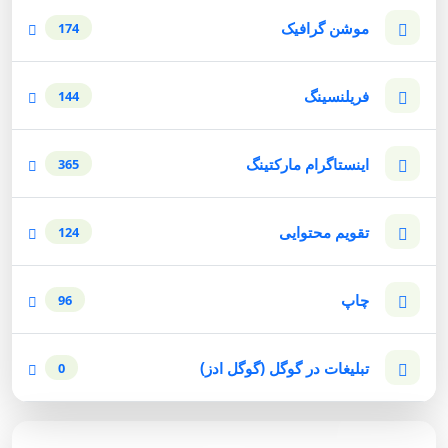
موشن گرافیک
174
فریلنسینگ
144
اینستاگرام مارکتینگ
365
تقویم محتوایی
124
چاپ
96
تبلیغات در گوگل (گوگل ادز)
0