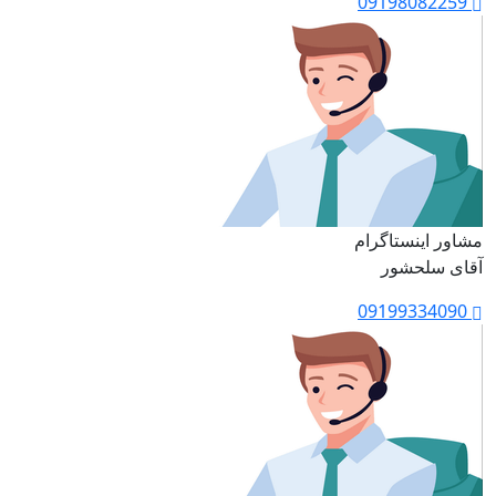
09198082259
مشاور اینستاگرام
آقای سلحشور
09199334090