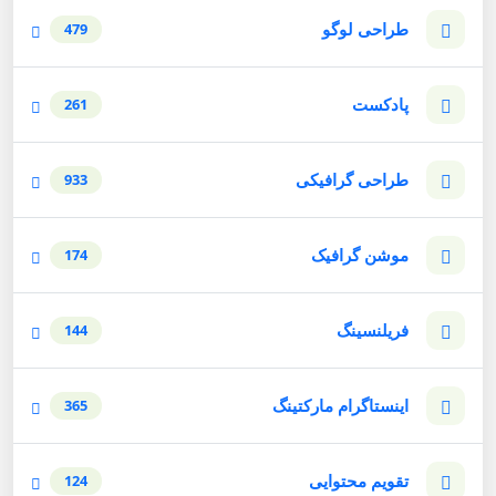
طراحی لوگو
479
پادکست
261
طراحی گرافیکی
933
موشن گرافیک
174
فریلنسینگ
144
اینستاگرام مارکتینگ
365
تقویم محتوایی
124