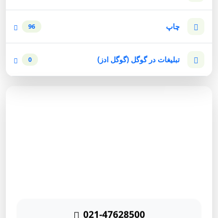
چاپ
96
تبلیغات در گوگل (گوگل ادز)
0
مشاوره رایگان
برای دریافت مشاوره رایگان بازاریابی اینترنتی با شماره زیر
تماس حاصل نمائید
021-47628500