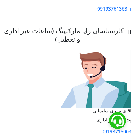
09193761363
کارشناسان رایا مارکتینگ (ساعات غیر اداری
و تعطیل)
آقای مهدی سلیمانی
پشتیبان غیر اداری
09193716003