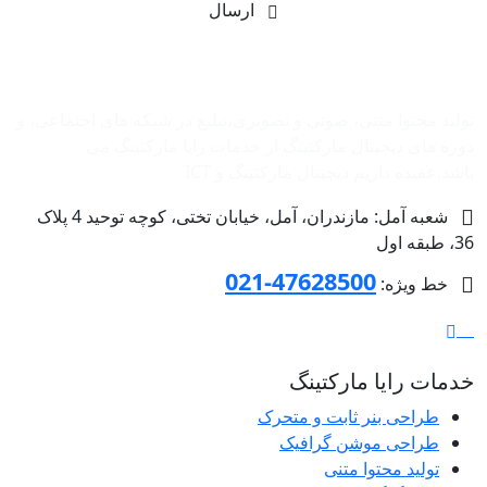
ارسال
شرکت بازاریابی اینترنتی رایا مارکتینگ
تولید محتوا متنی، صوتی و تصویری،تبلیغ در شبکه های اجتماعی، و
دوره های دیجیتال مارکتینگ از خدمات رایا مارکتینگ می
باشد.عقیده داریم دیجیتال مارکتینگ و ‌ICT
شعبه آمل: مازندران، آمل، خیابان تختی، کوچه توحید 4 پلاک
36، طبقه اول
47628500-021
خط ویژه:
خدمات رایا مارکتینگ
طراحی بنر ثابت و متحرک
طراحی موشن گرافیک
تولید محتوا متنی