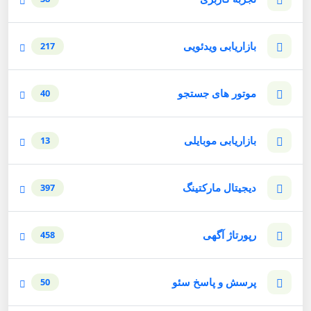
بازاریابی ویدئویی
217
موتور های جستجو
40
بازاریابی موبایلی
13
دیجیتال مارکتینگ
397
رپورتاژ آگهی
458
پرسش و پاسخ سئو
50