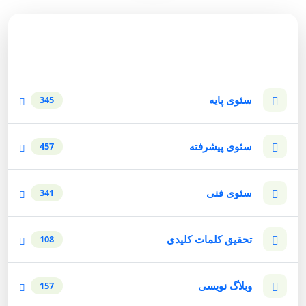
دسته‌بندی وبلاگ
سئوی پایه
345
سئوی پیشرفته
457
سئوی فنی
341
تحقیق کلمات کلیدی
108
وبلاگ نویسی
157