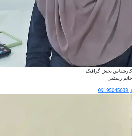
کارشناس بخش گرافیک
خانم رستمی
09195045039