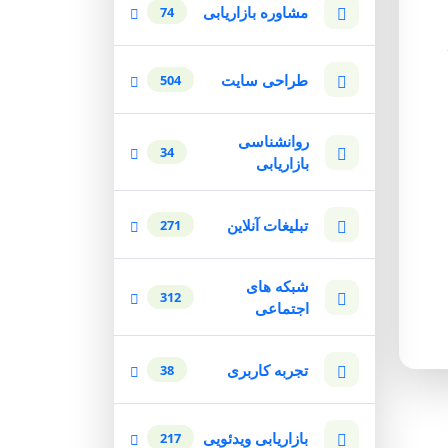
مشاوره بازاریابی
74
طراحی سایت
504
روانشناسی
34
بازاریابی
تبلیغات آنلاین
271
شبکه های
312
اجتماعی
تجربه کاربری
38
بازاریابی ویدئویی
217