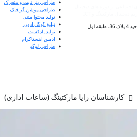
طراحی بنر ثابت و متحرک
ی اجتماعی، و دوره های دیجیتال
طراحی موشن گرافیک
دیجیتال مارکتینگ و ‌ICT
تولید محتوا متنی
تبلیغ گوگل ادورز
ه اول
تولید پادکست
ادمین اینستاکرام
طراحی لوگو
کارشناسان رایا مارکتینگ (ساعات اداری)