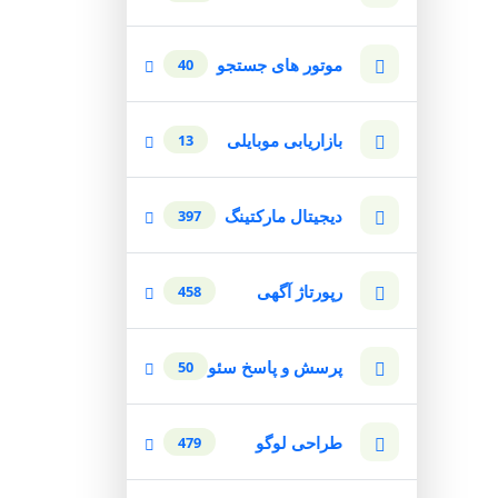
موتور های جستجو
40
بازاریابی موبایلی
13
دیجیتال مارکتینگ
397
رپورتاژ آگهی
458
پرسش و پاسخ سئو
50
طراحی لوگو
479