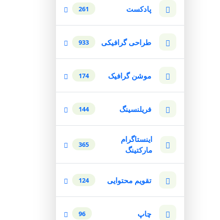
پادکست
261
طراحی گرافیکی
933
موشن گرافیک
174
فریلنسینگ
144
اینستاگرام
365
مارکتینگ
تقویم محتوایی
124
چاپ
96