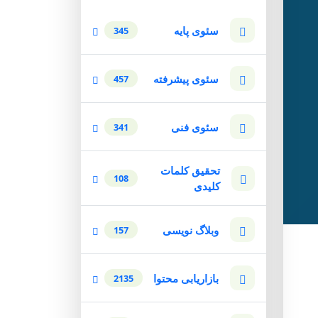
سئوی پایه
345
سئوی پیشرفته
457
سئوی فنی
341
تحقیق کلمات
108
کلیدی
وبلاگ نویسی
157
بازاریابی محتوا
2135