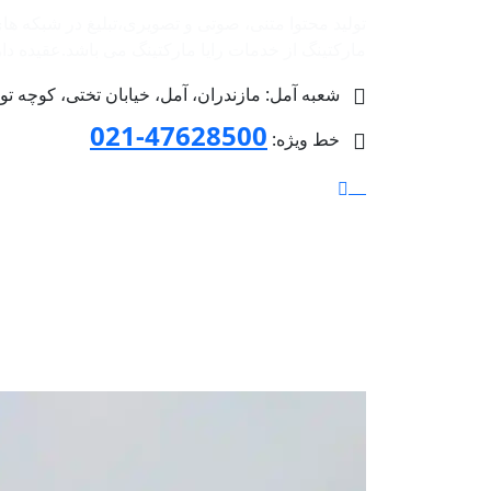
تولید محتوا متنی، صوتی و تصویری،تبلیغ در شبکه ها
مارکتینگ از خدمات رایا مارکتینگ می باشد.عقیده داریم 
شعبه آمل: مازندران، آمل، خیابان تختی، کوچه توحید 4 پلاک 36، طبق
47628500-021
خط ویژه: