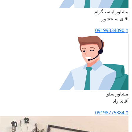
مشاور اینستاگرام
آقای سلحشور
09199334090
مشاور سئو
آقای راد
09198775884