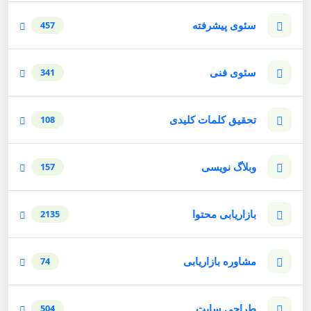
سئوی پیشرفته
457
سئوی فنی
341
تحقیق کلمات کلیدی
108
وبلاگ نویسی
157
بازاریابی محتوا
2135
مشاوره بازاریابی
74
طراحی سایت
504