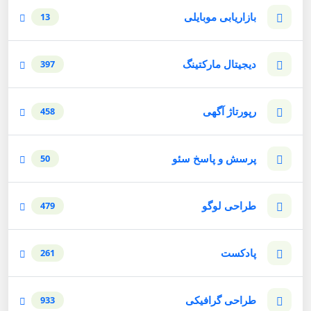
بازاریابی موبایلی
13
دیجیتال مارکتینگ
397
رپورتاژ آگهی
458
پرسش و پاسخ سئو
50
طراحی لوگو
479
پادکست
261
طراحی گرافیکی
933