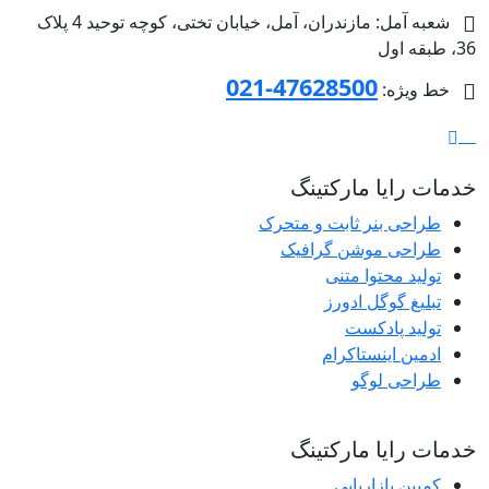
شعبه آمل: مازندران، آمل، خیابان تختی، کوچه توحید 4 پلاک
36، طبقه اول
47628500-021
خط ویژه:
خدمات رایا مارکتینگ
طراحی بنر ثابت و متحرک
طراحی موشن گرافیک
تولید محتوا متنی
تبلیغ گوگل ادورز
تولید پادکست
ادمین اینستاکرام
طراحی لوگو
خدمات رایا مارکتینگ
کمپین بازاریابی