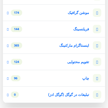
موشن گرافیک
174
فریلنسینگ
144
اینستاگرام مارکتینگ
365
تقویم محتوایی
124
چاپ
96
تبلیغات در گوگل (گوگل ادز)
0