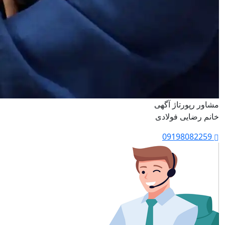
مشاور رپورتاژ آگهی
خانم رضایی فولادی
09198082259