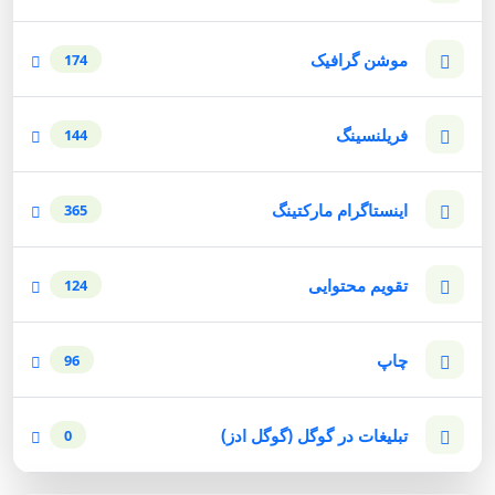
موشن گرافیک
174
فریلنسینگ
144
اینستاگرام مارکتینگ
365
تقویم محتوایی
124
چاپ
96
تبلیغات در گوگل (گوگل ادز)
0