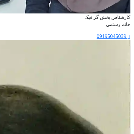
کارشناس بخش گرافیک
خانم رستمی
09195045039