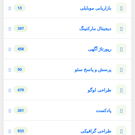
بازاریابی موبایلی
13
دیجیتال مارکتینگ
397
رپورتاژ آگهی
458
پرسش و پاسخ سئو
50
طراحی لوگو
479
پادکست
261
طراحی گرافیکی
933