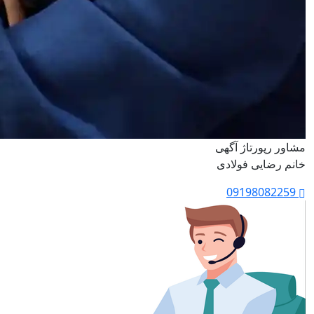
مشاور رپورتاژ آگهی
خانم رضایی فولادی
09198082259