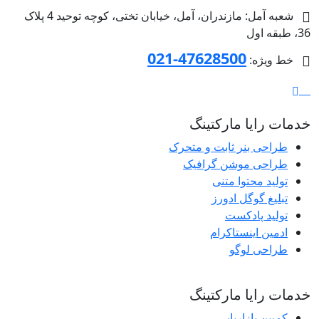
شعبه آمل: مازندران، آمل، خیابان تختی، کوچه توحید 4 پلاک
36، طبقه اول
47628500-021
خط ویژه:
خدمات رایا مارکتینگ
طراحی بنر ثابت و متحرک
طراحی موشن گرافیک
تولید محتوا متنی
تبلیغ گوگل ادورز
تولید پادکست
ادمین اینستاکرام
طراحی لوگو
خدمات رایا مارکتینگ
کمپین بازاریابی