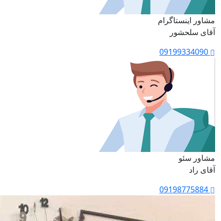
مشاور اینستاگرام
آقای سلحشور
09199334090
مشاور سئو
آقای راد
09198775884