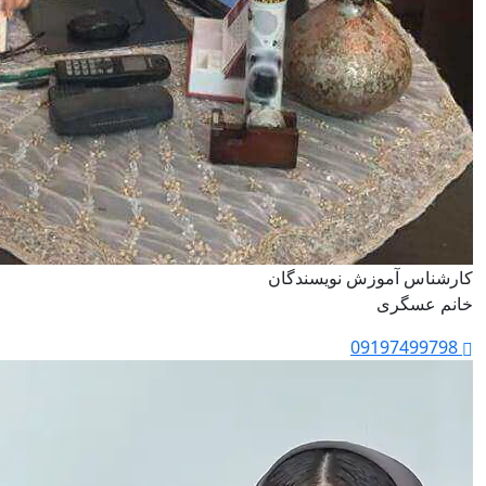
کارشناس آموزش نویسندگان
خانم عسگری
09197499798