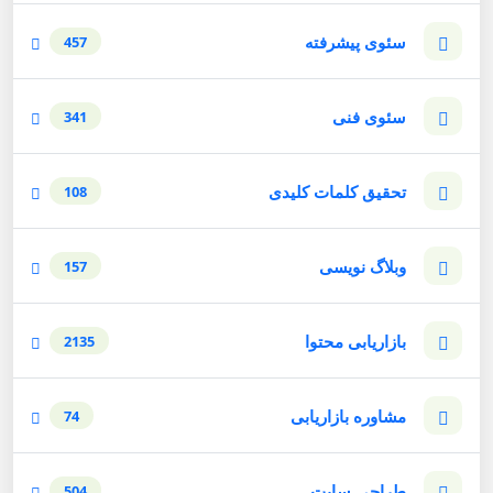
سئوی پیشرفته
457
سئوی فنی
341
تحقیق کلمات کلیدی
108
وبلاگ نویسی
157
بازاریابی محتوا
2135
مشاوره بازاریابی
74
طراحی سایت
504