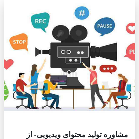
مشاوره تولید محتوای ویدیویی- از