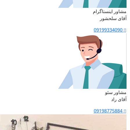
مشاور اینستاگرام
آقای سلحشور
09199334090
مشاور سئو
آقای راد
09198775884