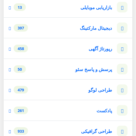
بازاریابی موبایلی
13
دیجیتال مارکتینگ
397
رپورتاژ آگهی
458
پرسش و پاسخ سئو
50
طراحی لوگو
479
پادکست
261
طراحی گرافیکی
933