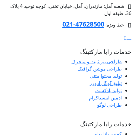
شعبه آمل: مازندران، آمل، خیابان تختی، کوچه توحید 4 پلاک
36، طبقه اول
47628500-021
خط ویژه:
خدمات رایا مارکتینگ
طراحی بنر ثابت و متحرک
طراحی موشن گرافیک
تولید محتوا متنی
تبلیغ گوگل ادورز
تولید پادکست
ادمین اینستاکرام
طراحی لوگو
خدمات رایا مارکتینگ
کمپین بازاریابی