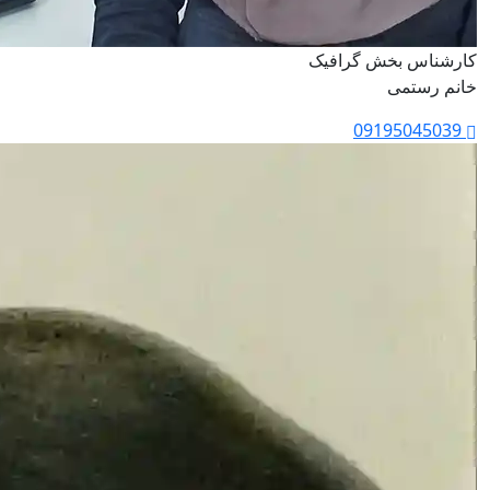
کارشناس بخش گرافیک
خانم رستمی
09195045039