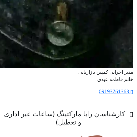
مدیر اجرایی کمپین بازاریابی
خانم فاطمه عبدی
09193761363
کارشناسان رایا مارکتینگ (ساعات غیر اداری
و تعطیل)