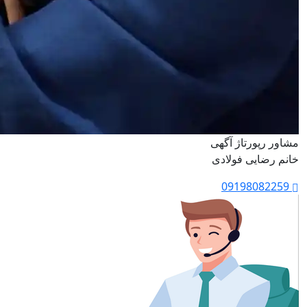
مشاور رپورتاژ آگهی
خانم رضایی فولادی
09198082259