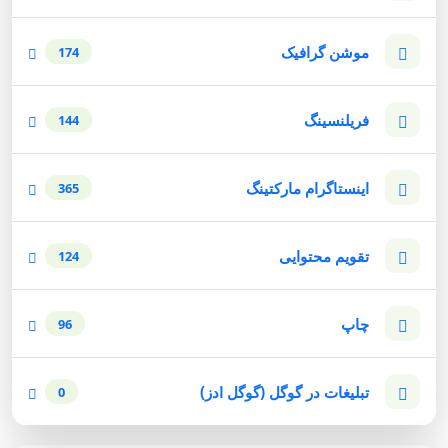
موشن گرافیک
174
فریلنسینگ
144
اینستاگرام مارکتینگ
365
تقویم محتوایی
124
چاپ
96
تبلیغات در گوگل (گوگل ادز)
0