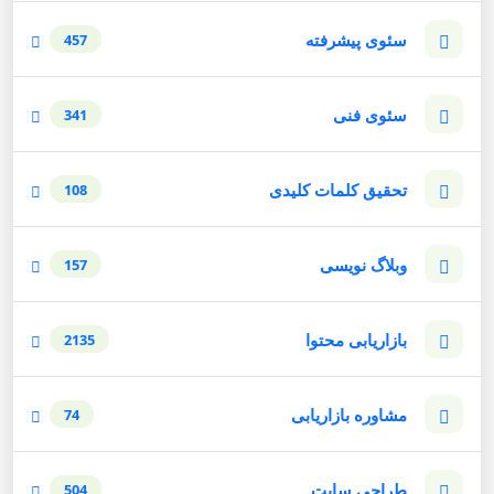
سئوی پیشرفته
457
سئوی فنی
341
تحقیق کلمات کلیدی
108
وبلاگ نویسی
157
بازاریابی محتوا
2135
مشاوره بازاریابی
74
طراحی سایت
504