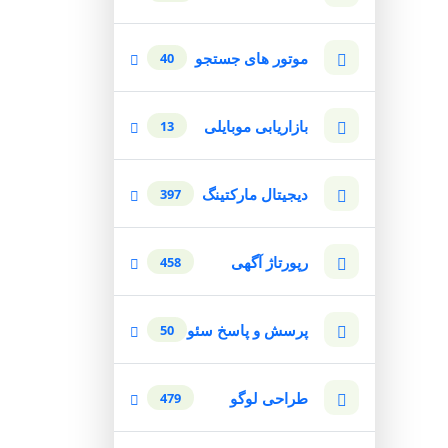
موتور های جستجو
40
بازاریابی موبایلی
13
دیجیتال مارکتینگ
397
رپورتاژ آگهی
458
پرسش و پاسخ سئو
50
طراحی لوگو
479