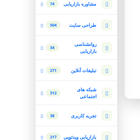
مشاوره بازاریابی
74
طراحی سایت
504
روانشناسی
34
بازاریابی
تبلیغات آنلاین
271
شبکه های
312
اجتماعی
تجربه کاربری
38
بازاریابی ویدئویی
217