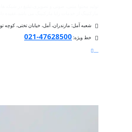
تولید محتوا متنی، صوتی و تصویری،تبلیغ در شبکه ها
مارکتینگ از خدمات رایا مارکتینگ می باشد.عقیده داریم 
شعبه آمل: مازندران، آمل، خیابان تختی، کوچه توحید 4 پلاک 36، طبق
47628500-021
خط ویژه: