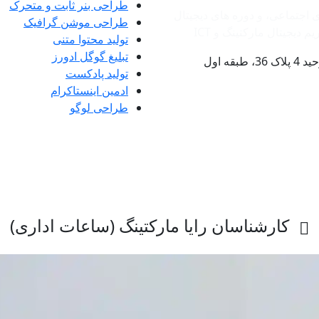
طراحی بنر ثابت و متحرک
ی اجتماعی، و دوره های دیجیتال
طراحی موشن گرافیک
دیجیتال مارکتینگ و ‌ICT
تولید محتوا متنی
تبلیغ گوگل ادورز
ه اول
تولید پادکست
ادمین اینستاکرام
طراحی لوگو
کارشناسان رایا مارکتینگ (ساعات اداری)