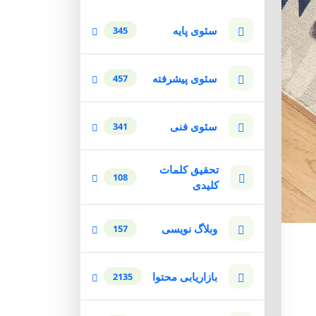
سئوی پایه
345
سئوی پیشرفته
457
سئوی فنی
341
تحقیق کلمات
108
کلیدی
وبلاگ نویسی
157
بازاریابی محتوا
2135