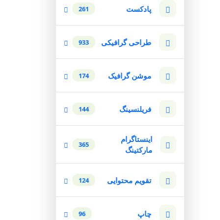
پادکست
261
طراحی گرافیکی
933
موشن گرافیک
174
فریلنسینگ
144
اینستاگرام
365
مارکتینگ
تقویم محتوایی
124
چاپ
96