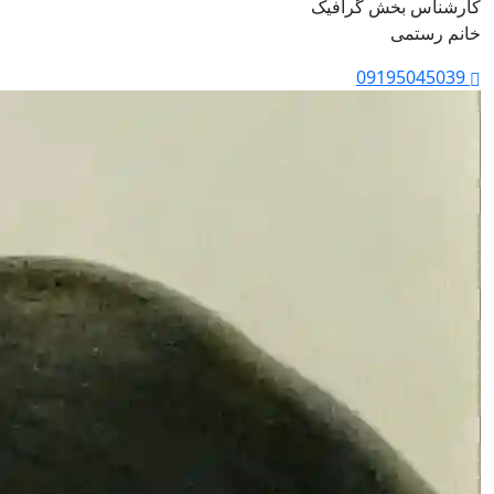
کارشناس بخش گرافیک
خانم رستمی
09195045039