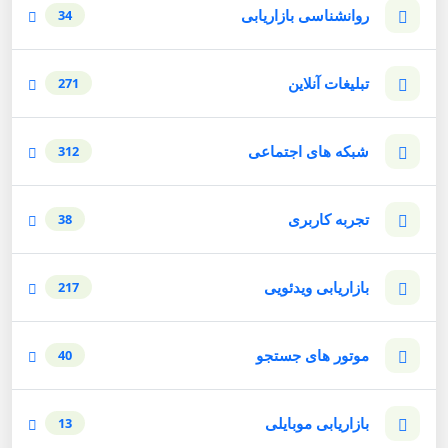
روانشناسی بازاریابی
34
تبلیغات آنلاین
271
شبکه های اجتماعی
312
تجربه کاربری
38
بازاریابی ویدئویی
217
موتور های جستجو
40
بازاریابی موبایلی
13