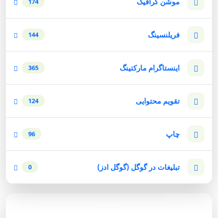
موشن گرافیک
174
فریلنسینگ
144
اینستاگرام مارکتینگ
365
تقویم محتوایی
124
چاپ
96
تبلیغات در گوگل (گوگل ادز)
0