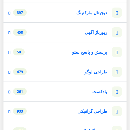
دیجیتال مارکتینگ
397
رپورتاژ آگهی
458
پرسش و پاسخ سئو
50
طراحی لوگو
479
پادکست
261
طراحی گرافیکی
933