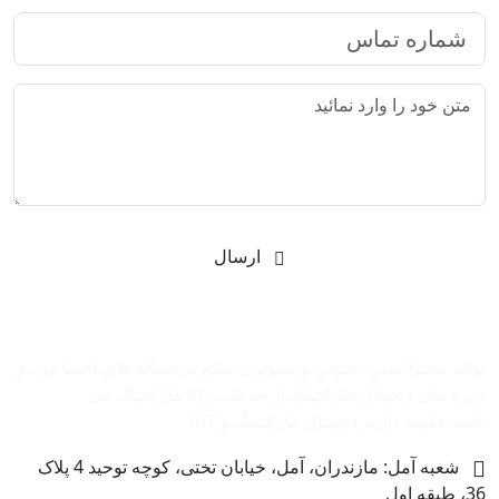
ارسال
شرکت بازاریابی اینترنتی رایا مارکتینگ
تولید محتوا متنی، صوتی و تصویری،تبلیغ در شبکه های اجتماعی، و
دوره های دیجیتال مارکتینگ از خدمات رایا مارکتینگ می
باشد.عقیده داریم دیجیتال مارکتینگ و ‌ICT
شعبه آمل: مازندران، آمل، خیابان تختی، کوچه توحید 4 پلاک
36، طبقه اول