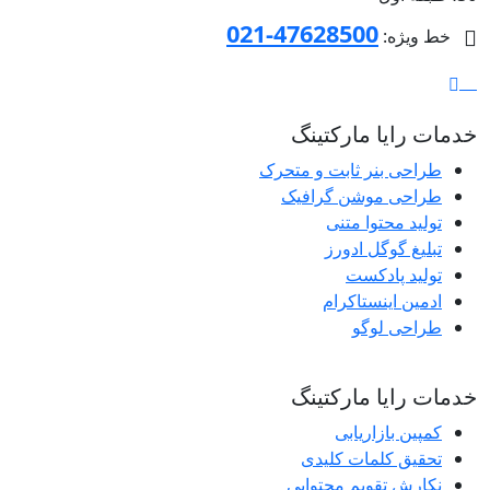
47628500-021
خط ویژه:
خدمات رایا مارکتینگ
طراحی بنر ثابت و متحرک
طراحی موشن گرافیک
تولید محتوا متنی
تبلیغ گوگل ادورز
تولید پادکست
ادمین اینستاکرام
طراحی لوگو
خدمات رایا مارکتینگ
کمپین بازاریابی
تحقیق کلمات کلیدی
نکارش تقویم محتوایی