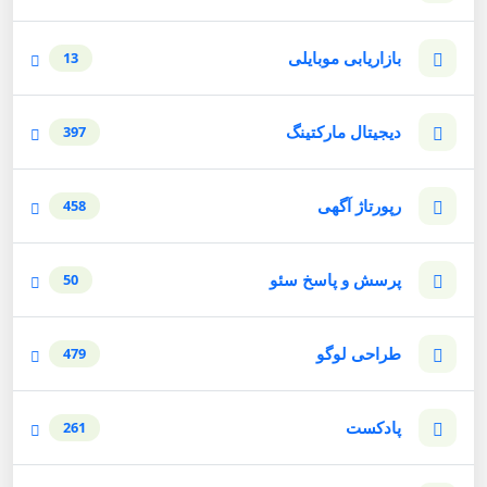
بازاریابی موبایلی
13
دیجیتال مارکتینگ
397
رپورتاژ آگهی
458
پرسش و پاسخ سئو
50
طراحی لوگو
479
پادکست
261