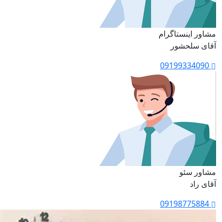
مشاور اینستاگرام
آقای سلحشور
09199334090
مشاور سئو
آقای راد
09198775884