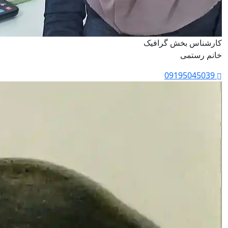
کارشناس بخش گرافیک
خانم رستمی
09195045039