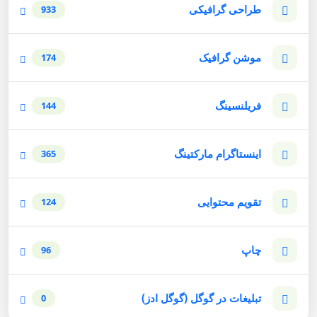
طراحی گرافیکی
933
موشن گرافیک
174
فریلنسینگ
144
اینستاگرام مارکتینگ
365
تقویم محتوایی
124
چاپ
96
تبلیغات در گوگل (گوگل ادز)
0