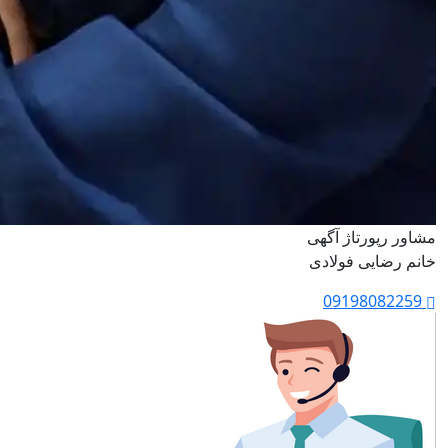
مشاور رپورتاژ آگهی
خانم رضایی فولادی
09198082259