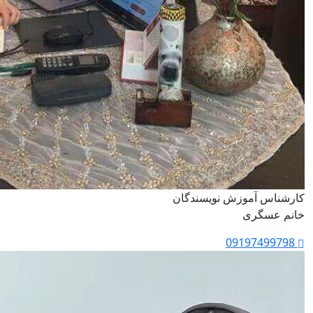
کارشناس آموزش نویسندگان
خانم عسگری
09197499798