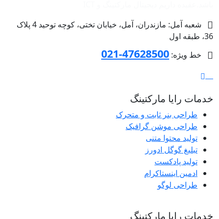
باشد.عقیده داریم دیجیتال مارکتینگ و ‌ICT
شعبه آمل: مازندران، آمل، خیابان تختی، کوچه توحید 4 پلاک
36، طبقه اول
47628500-021
خط ویژه:
خدمات رایا مارکتینگ
طراحی بنر ثابت و متحرک
طراحی موشن گرافیک
تولید محتوا متنی
تبلیغ گوگل ادورز
تولید پادکست
ادمین اینستاکرام
طراحی لوگو
خدمات رایا مارکتینگ