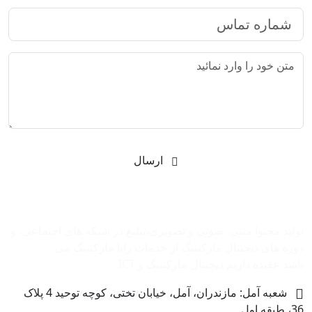
ارسال
شرکت بازاریابی اینترنتی رایا مارکتینگ
تولید محتوا متنی، صوتی و تصویری،تبلیغ در شبکه های اجتماعی، و
دوره های دیجیتال مارکتینگ از خدمات رایا مارکتینگ می
باشد.عقیده داریم دیجیتال مارکتینگ و ‌ICT
شعبه آمل: مازندران، آمل، خیابان تختی، کوچه توحید 4 پلاک
36، طبقه اول