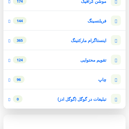
موشن گرافیک
174
فریلنسینگ
144
اینستاگرام مارکتینگ
365
تقویم محتوایی
124
چاپ
96
تبلیغات در گوگل (گوگل ادز)
0