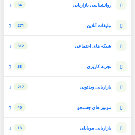
روانشناسی بازاریابی
34
تبلیغات آنلاین
271
شبکه های اجتماعی
312
تجربه کاربری
38
بازاریابی ویدئویی
217
موتور های جستجو
40
بازاریابی موبایلی
13