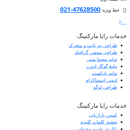
47628500-021
خط ویژه:
خدمات رایا مارکتینگ
طراحی بنر ثابت و متحرک
طراحی موشن گرافیک
تولید محتوا متنی
تبلیغ گوگل ادورز
تولید پادکست
ادمین اینستاکرام
طراحی لوگو
خدمات رایا مارکتینگ
کمپین بازاریابی
تحقیق کلمات کلیدی
نکارش تقویم محتوایی