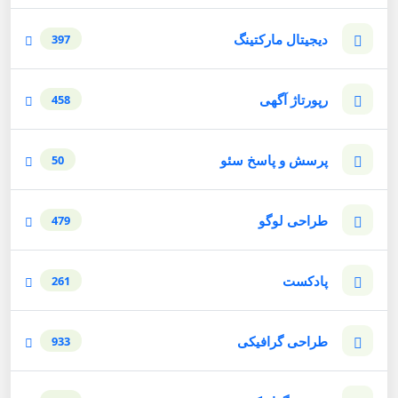
دیجیتال مارکتینگ
397
رپورتاژ آگهی
458
پرسش و پاسخ سئو
50
طراحی لوگو
479
پادکست
261
طراحی گرافیکی
933