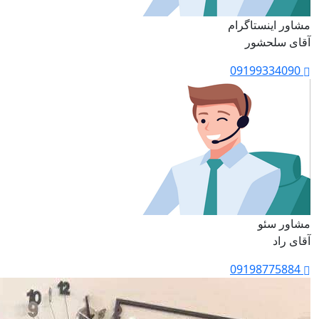
مشاور اینستاگرام
آقای سلحشور
09199334090
مشاور سئو
آقای راد
09198775884