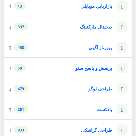
بازاریابی موبایلی
13
دیجیتال مارکتینگ
397
رپورتاژ آگهی
458
پرسش و پاسخ سئو
50
طراحی لوگو
479
پادکست
261
طراحی گرافیکی
933