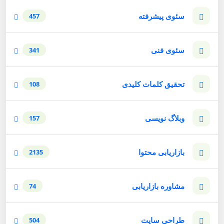
سئوی پیشرفته
457
سئوی فنی
341
تحقیق کلمات کلیدی
108
وبلاگ نویسی
157
بازاریابی محتوا
2135
مشاوره بازاریابی
74
طراحی سایت
504