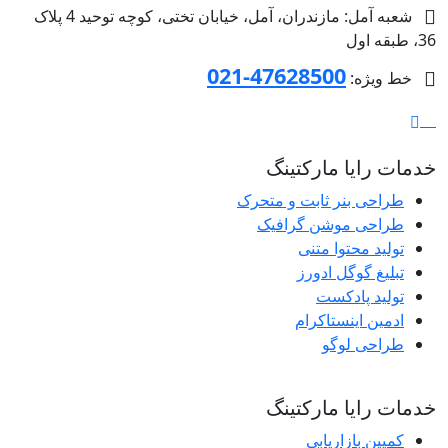
شعبه آمل: مازندران، آمل، خیابان تختی، کوچه توحید 4 پلاک
36، طبقه اول
47628500-021
خط ویژه:
خدمات رایا مارکتینگ
طراحی بنر ثابت و متحرک
طراحی موشن گرافیک
تولید محتوا متنی
تبلیغ گوگل ادورز
تولید پادکست
ادمین اینستاکرام
طراحی لوگو
خدمات رایا مارکتینگ
کمپین بازاریابی