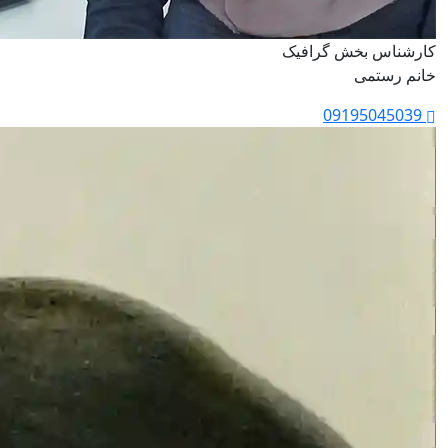
کارشناس بخش گرافیک
خانم رستمی
09195045039