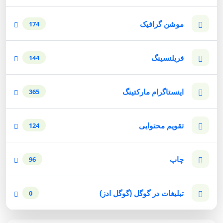
موشن گرافیک
174
فریلنسینگ
144
اینستاگرام مارکتینگ
365
تقویم محتوایی
124
چاپ
96
تبلیغات در گوگل (گوگل ادز)
0