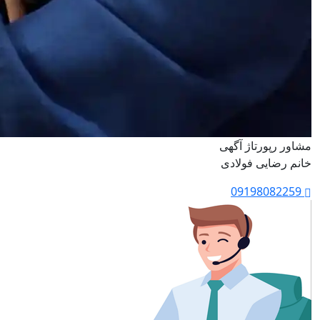
مشاور رپورتاژ آگهی
خانم رضایی فولادی
09198082259