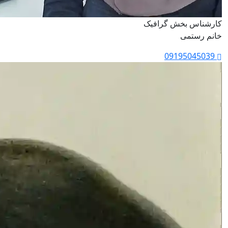
کارشناس بخش گرافیک
خانم رستمی
09195045039