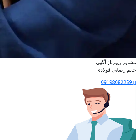
مشاور رپورتاژ آگهی
خانم رضایی فولادی
09198082259