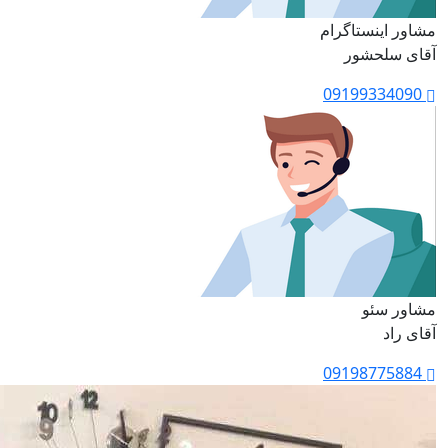
مشاور اینستاگرام
آقای سلحشور
09199334090
مشاور سئو
آقای راد
09198775884