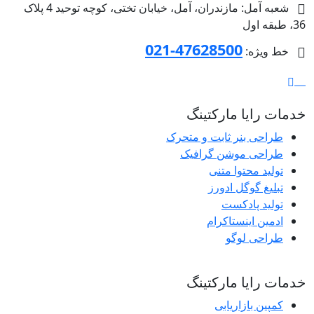
شعبه آمل: مازندران، آمل، خیابان تختی، کوچه توحید 4 پلاک
36، طبقه اول
47628500-021
خط ویژه:
خدمات رایا مارکتینگ
طراحی بنر ثابت و متحرک
طراحی موشن گرافیک
تولید محتوا متنی
تبلیغ گوگل ادورز
تولید پادکست
ادمین اینستاکرام
طراحی لوگو
خدمات رایا مارکتینگ
کمپین بازاریابی