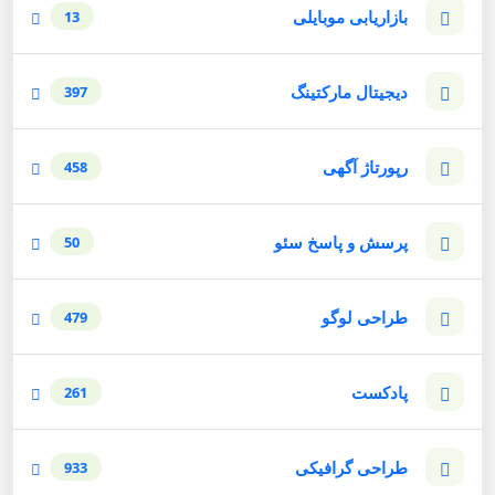
بازاریابی موبایلی
13
دیجیتال مارکتینگ
397
رپورتاژ آگهی
458
پرسش و پاسخ سئو
50
طراحی لوگو
479
پادکست
261
طراحی گرافیکی
933