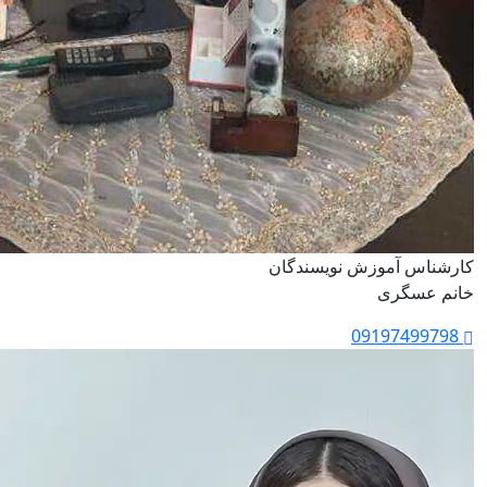
کارشناس آموزش نویسندگان
خانم عسگری
09197499798