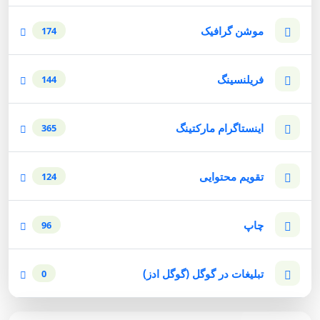
موشن گرافیک
174
فریلنسینگ
144
اینستاگرام مارکتینگ
365
تقویم محتوایی
124
چاپ
96
تبلیغات در گوگل (گوگل ادز)
0