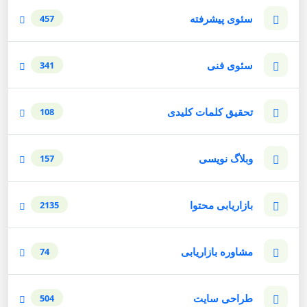
سئوی پیشرفته
457
سئوی فنی
341
تحقیق کلمات کلیدی
108
وبلاگ نویسی
157
بازاریابی محتوا
2135
مشاوره بازاریابی
74
طراحی سایت
504