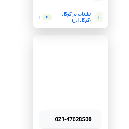
تبلیغات در گوگل
0
(گوگل ادز)
مشاوره رایگان
برای دریافت مشاوره رایگان
بازاریابی اینترنتی با شماره زیر
تماس حاصل نمائید
021-47628500