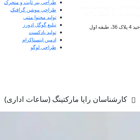
طراحی بنر ثابت و متحرک
ی اجتماعی، و دوره های دیجیتال
طراحی موشن گرافیک
دیجیتال مارکتینگ و ‌ICT
تولید محتوا متنی
تبلیغ گوگل ادورز
ه اول
تولید پادکست
ادمین اینستاکرام
طراحی لوگو
کارشناسان رایا مارکتینگ (ساعات اداری)