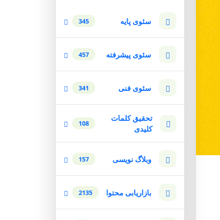
سئوی پایه
345
سئوی پیشرفته
457
سئوی فنی
341
تحقیق کلمات
108
کلیدی
وبلاگ نویسی
157
بازاریابی محتوا
2135