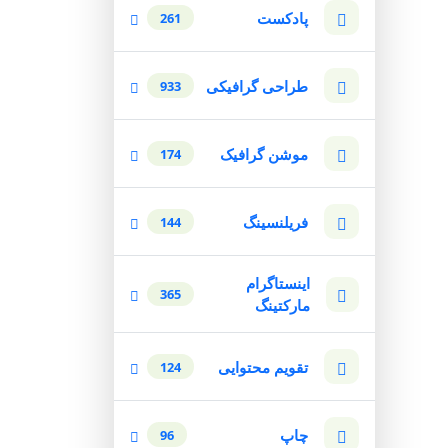
پادکست
261
طراحی گرافیکی
933
موشن گرافیک
174
فریلنسینگ
144
اینستاگرام
365
مارکتینگ
تقویم محتوایی
124
چاپ
96