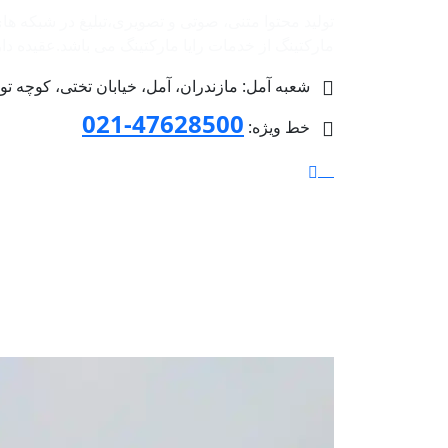
تولید محتوا متنی، صوتی و تصویری،تبلیغ در شبکه ها
مارکتینگ از خدمات رایا مارکتینگ می باشد.عقیده داریم 
شعبه آمل: مازندران، آمل، خیابان تختی، کوچه توحید 4 پلاک 36، طبق
47628500-021
خط ویژه: