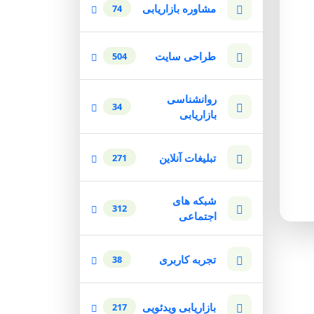
مشاوره بازاریابی
74
طراحی سایت
504
روانشناسی
34
بازاریابی
تبلیغات آنلاین
271
شبکه های
312
اجتماعی
تجربه کاربری
38
بازاریابی ویدئویی
217