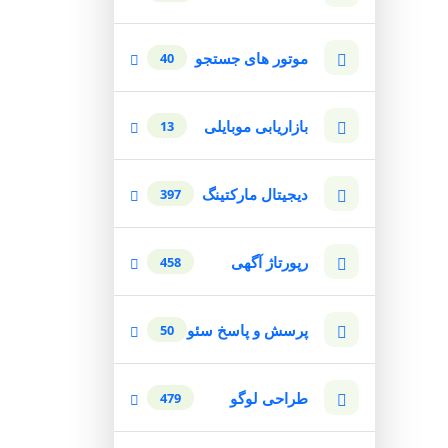
موتور های جستجو
40
بازاریابی موبایلی
13
دیجیتال مارکتینگ
397
رپورتاژ آگهی
458
پرسش و پاسخ سئو
50
طراحی لوگو
479