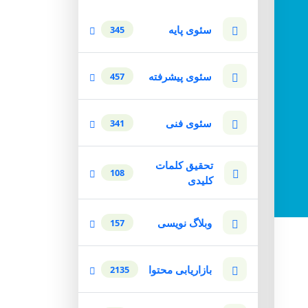
سئوی پایه
345
سئوی پیشرفته
457
سئوی فنی
341
تحقیق کلمات
108
کلیدی
وبلاگ نویسی
157
بازاریابی محتوا
2135