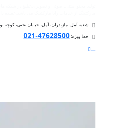
تولید محتوا متنی، صوتی و تصویری،تبلیغ در شبکه ها
مارکتینگ از خدمات رایا مارکتینگ می باشد.عقیده داریم 
شعبه آمل: مازندران، آمل، خیابان تختی، کوچه توحید 4 پلاک 36، طبق
47628500-021
خط ویژه: