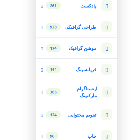
پادکست
261
طراحی گرافیکی
933
موشن گرافیک
174
فریلنسینگ
144
اینستاگرام
365
مارکتینگ
تقویم محتوایی
124
چاپ
96