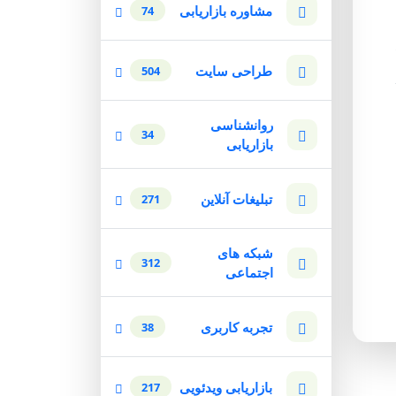
مشاوره بازاریابی
74
طراحی سایت
504
روانشناسی
34
بازاریابی
تبلیغات آنلاین
271
شبکه های
312
اجتماعی
تجربه کاربری
38
بازاریابی ویدئویی
217