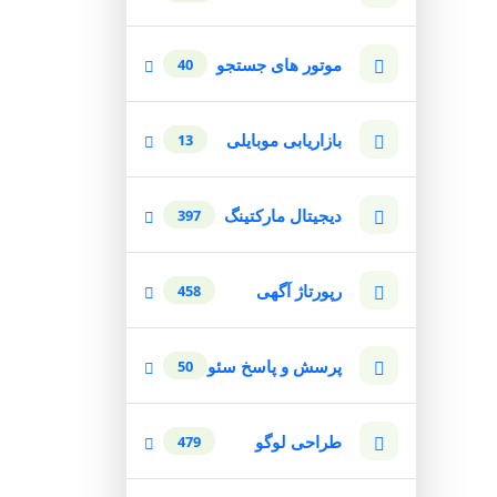
موتور های جستجو
40
بازاریابی موبایلی
13
دیجیتال مارکتینگ
397
رپورتاژ آگهی
458
پرسش و پاسخ سئو
50
طراحی لوگو
479