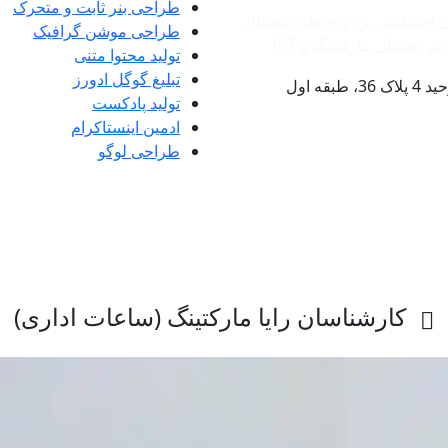
طراحی بنر ثابت و متحرک
ی اجتماعی، و دوره های دیجیتال
طراحی موشن گرافیک
دیجیتال مارکتینگ و ‌ICT
تولید محتوا متنی
تبلیغ گوگل ادورز
ه اول
تولید پادکست
ادمین اینستاکرام
طراحی لوگو
کارشناسان رایا مارکتینگ (ساعات اداری)