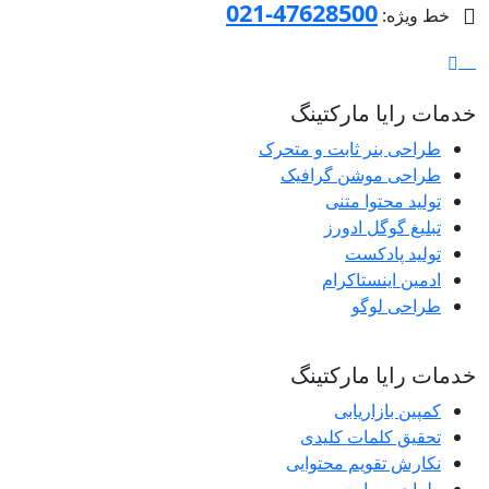
47628500-021
خط ویژه:
خدمات رایا مارکتینگ
طراحی بنر ثابت و متحرک
طراحی موشن گرافیک
تولید محتوا متنی
تبلیغ گوگل ادورز
تولید پادکست
ادمین اینستاکرام
طراحی لوگو
خدمات رایا مارکتینگ
کمپین بازاریابی
تحقیق کلمات کلیدی
نکارش تقویم محتوایی
طراحی سایت