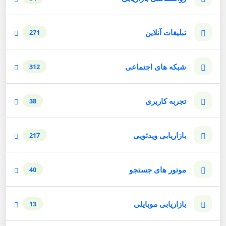
تبلیغات آنلاین
271
شبکه های اجتماعی
312
تجربه کاربری
38
بازاریابی ویدئویی
217
موتور های جستجو
40
بازاریابی موبایلی
13