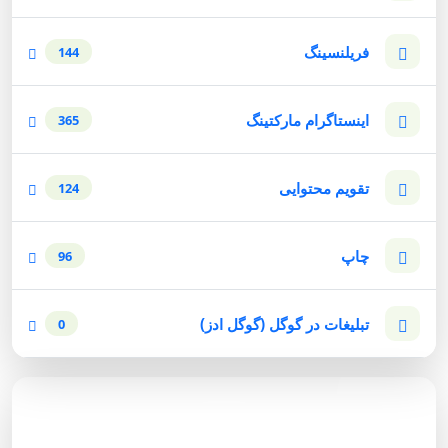
فریلنسینگ
144
اینستاگرام مارکتینگ
365
تقویم محتوایی
124
چاپ
96
تبلیغات در گوگل (گوگل ادز)
0