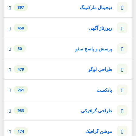
دیجیتال مارکتینگ
397
رپورتاژ آگهی
458
پرسش و پاسخ سئو
50
طراحی لوگو
479
پادکست
261
طراحی گرافیکی
933
موشن گرافیک
174