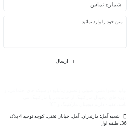
ارسال
شرکت بازاریابی اینترنتی رایا مارکتینگ
تولید محتوا متنی، صوتی و تصویری،تبلیغ در شبکه های اجتماعی، و
دوره های دیجیتال مارکتینگ از خدمات رایا مارکتینگ می
باشد.عقیده داریم دیجیتال مارکتینگ و ‌ICT
شعبه آمل: مازندران، آمل، خیابان تختی، کوچه توحید 4 پلاک
36، طبقه اول