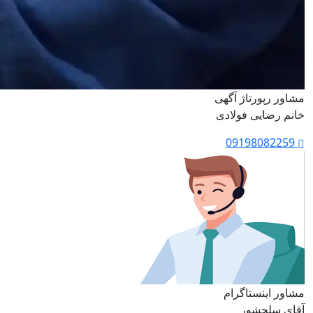
مشاور رپورتاژ آگهی
خانم رضایی فولادی
09198082259
مشاور اینستاگرام
آقای سلحشور