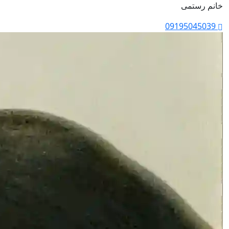
خانم رستمی
09195045039