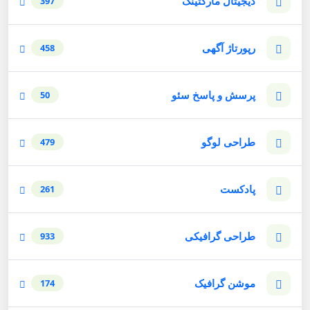
دیجیتال مارکتینگ
397
رپورتاژ آگهی
458
پرسش و پاسخ سئو
50
طراحی لوگو
479
پادکست
261
طراحی گرافیکی
933
موشن گرافیک
174