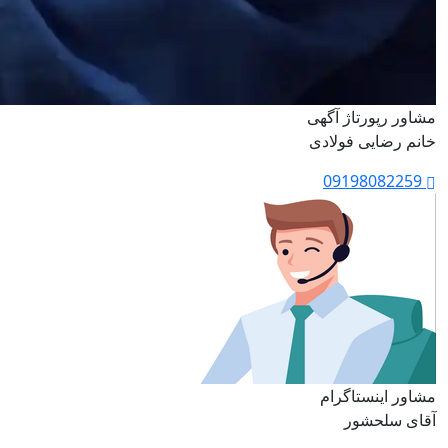
مشاور رپورتاژ آگهی
خانم رضایی فولادی
09198082259
مشاور اینستاگرام
آقای سلحشور