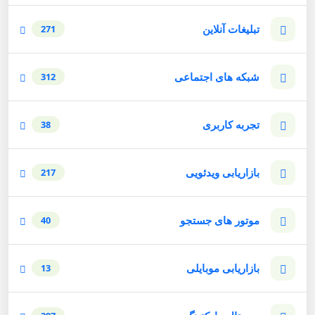
تبلیغات آنلاین
271
شبکه های اجتماعی
312
تجربه کاربری
38
بازاریابی ویدئویی
217
موتور های جستجو
40
بازاریابی موبایلی
13