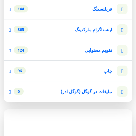
فریلنسینگ
144
اینستاگرام مارکتینگ
365
تقویم محتوایی
124
چاپ
96
تبلیغات در گوگل (گوگل ادز)
0