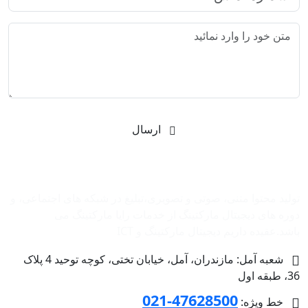
ارسال
شرکت بازاریابی اینترنتی رایا مارکتینگ
تولید محتوا متنی، صوتی و تصویری،تبلیغ در شبکه های اجتماعی، و
دوره های دیجیتال مارکتینگ از خدمات رایا مارکتینگ می
باشد.عقیده داریم دیجیتال مارکتینگ و ‌ICT
شعبه آمل: مازندران، آمل، خیابان تختی، کوچه توحید 4 پلاک
36، طبقه اول
47628500-021
خط ویژه: