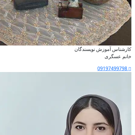
کارشناس آموزش نویسندگان
خانم عسگری
09197499798