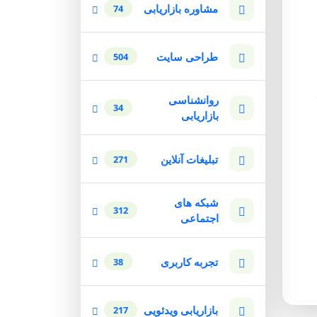
مشاوره بازاریابی
74
طراحی سایت
504
روانشناسی
34
بازاریابی
تبلیغات آنلاین
271
شبکه های
312
اجتماعی
تجربه کاربری
38
بازاریابی ویدئویی
217