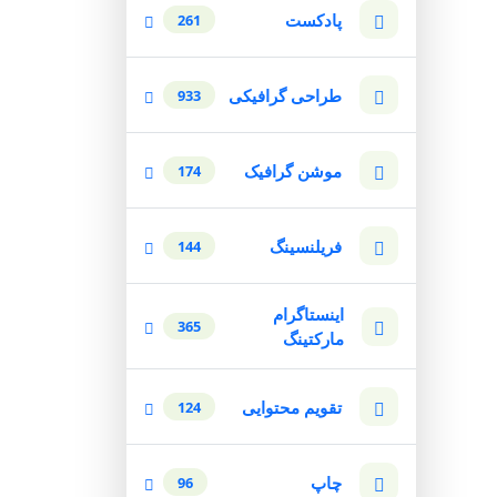
پادکست
261
طراحی گرافیکی
933
موشن گرافیک
174
فریلنسینگ
144
اینستاگرام
365
مارکتینگ
تقویم محتوایی
124
چاپ
96