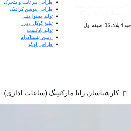
طراحی بنر ثابت و متحرک
ی اجتماعی، و دوره های دیجیتال
طراحی موشن گرافیک
دیجیتال مارکتینگ و ‌ICT
تولید محتوا متنی
تبلیغ گوگل ادورز
ه اول
تولید پادکست
ادمین اینستاکرام
طراحی لوگو
کارشناسان رایا مارکتینگ (ساعات اداری)