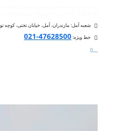
تولید محتوا متنی، صوتی و تصویری،تبلیغ در شبکه ها
مارکتینگ از خدمات رایا مارکتینگ می باشد.عقیده داریم 
شعبه آمل: مازندران، آمل، خیابان تختی، کوچه توحید 4 پلاک 36، طبق
47628500-021
خط ویژه: