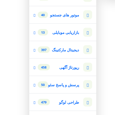
موتور های جستجو
40
بازاریابی موبایلی
13
دیجیتال مارکتینگ
397
رپورتاژ آگهی
458
پرسش و پاسخ سئو
50
طراحی لوگو
479