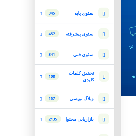
سئوی پایه
345
سئوی پیشرفته
457
سئوی فنی
341
تحقیق کلمات
108
کلیدی
وبلاگ نویسی
157
بازاریابی محتوا
2135