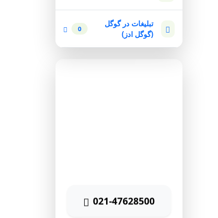
تبلیغات در گوگل
0
(گوگل ادز)
مشاوره رایگان
برای دریافت مشاوره رایگان
بازاریابی اینترنتی با شماره زیر
تماس حاصل نمائید
021-47628500