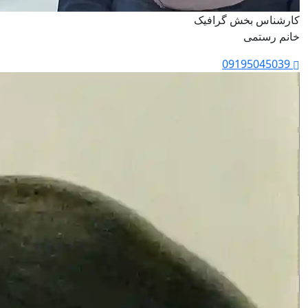
کارشناس بخش گرافیک
خانم رستمی
09195045039