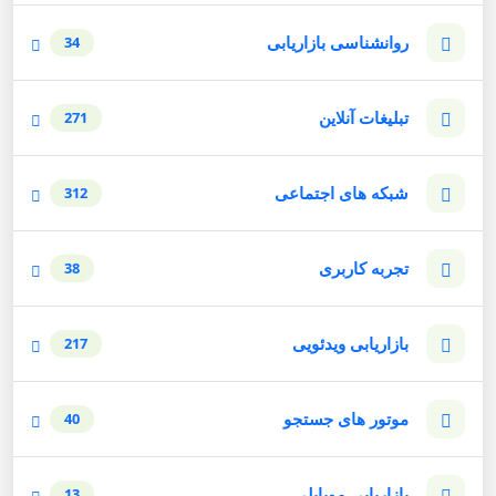
روانشناسی بازاریابی
34
تبلیغات آنلاین
271
شبکه های اجتماعی
312
تجربه کاربری
38
بازاریابی ویدئویی
217
موتور های جستجو
40
بازاریابی موبایلی
13