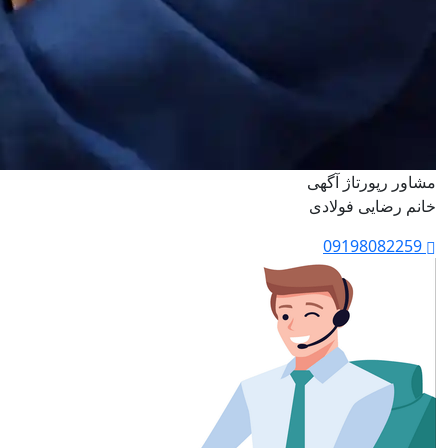
مشاور رپورتاژ آگهی
خانم رضایی فولادی
09198082259