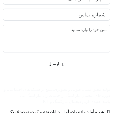
ارسال
شرکت بازاریابی اینترنتی رایا مارکتینگ
تولید محتوا متنی، صوتی و تصویری،تبلیغ در شبکه های اجتماعی، و
دوره های دیجیتال مارکتینگ از خدمات رایا مارکتینگ می
باشد.عقیده داریم دیجیتال مارکتینگ و ‌ICT
شعبه آمل: مازندران، آمل، خیابان تختی، کوچه توحید 4 پلاک