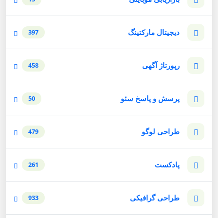
دیجیتال مارکتینگ
397
رپورتاژ آگهی
458
پرسش و پاسخ سئو
50
طراحی لوگو
479
پادکست
261
طراحی گرافیکی
933