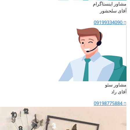
مشاور اینستاگرام
آقای سلحشور
09199334090
مشاور سئو
آقای راد
09198775884