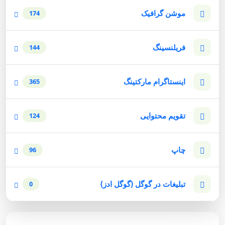
موشن گرافیک
174
فریلنسینگ
144
اینستاگرام مارکتینگ
365
تقویم محتوایی
124
چاپ
96
تبلیغات در گوگل (گوگل ادز)
0