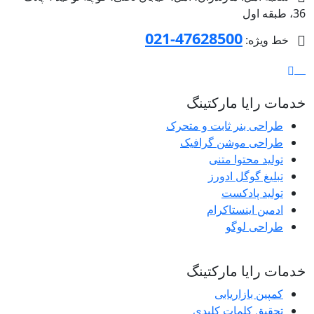
36، طبقه اول
47628500-021
خط ویژه:
خدمات رایا مارکتینگ
طراحی بنر ثابت و متحرک
طراحی موشن گرافیک
تولید محتوا متنی
تبلیغ گوگل ادورز
تولید پادکست
ادمین اینستاکرام
طراحی لوگو
خدمات رایا مارکتینگ
کمپین بازاریابی
تحقیق کلمات کلیدی