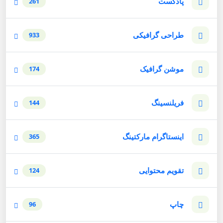
پادکست
261
طراحی گرافیکی
933
موشن گرافیک
174
فریلنسینگ
144
اینستاگرام مارکتینگ
365
تقویم محتوایی
124
چاپ
96