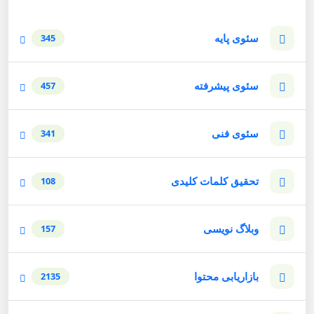
سئوی پایه
345
سئوی پیشرفته
457
سئوی فنی
341
تحقیق کلمات کلیدی
108
وبلاگ نویسی
157
بازاریابی محتوا
2135