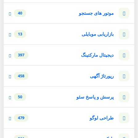
موتور های جستجو
40
بازاریابی موبایلی
13
دیجیتال مارکتینگ
397
رپورتاژ آگهی
458
پرسش و پاسخ سئو
50
طراحی لوگو
479