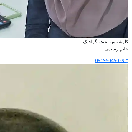
کارشناس بخش گرافیک
خانم رستمی
09195045039