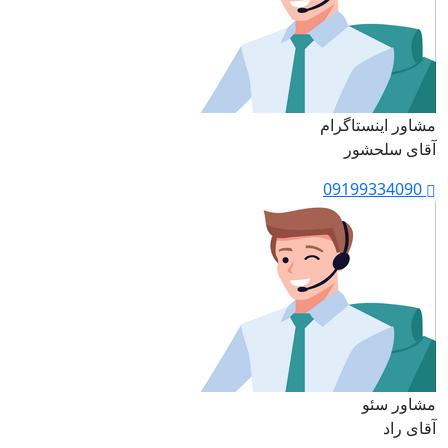
مشاور اینستاگرام
آقای سلحشور
09199334090
مشاور سئو
آقای راد