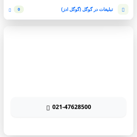
تبلیغات در گوگل (گوگل ادز)
0
مشاوره رایگان
برای دریافت مشاوره رایگان بازاریابی اینترنتی با شماره زیر
تماس حاصل نمائید
021-47628500
پاسخگویی ۲۴ ساعته