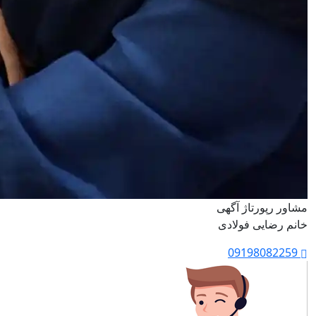
مشاور رپورتاژ آگهی
خانم رضایی فولادی
09198082259