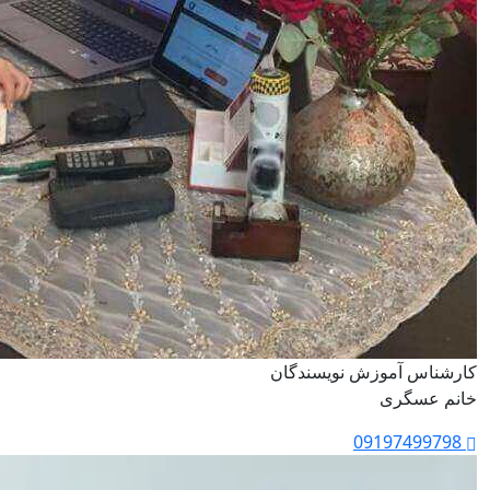
کارشناس آموزش نویسندگان
خانم عسگری
09197499798