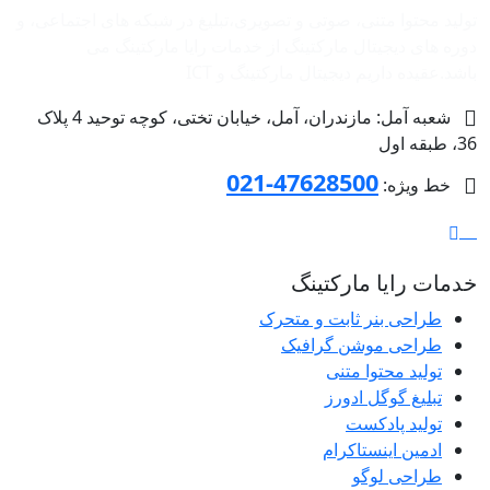
تولید محتوا متنی، صوتی و تصویری،تبلیغ در شبکه های اجتماعی، و
دوره های دیجیتال مارکتینگ از خدمات رایا مارکتینگ می
باشد.عقیده داریم دیجیتال مارکتینگ و ‌ICT
شعبه آمل: مازندران، آمل، خیابان تختی، کوچه توحید 4 پلاک
36، طبقه اول
47628500-021
خط ویژه:
خدمات رایا مارکتینگ
طراحی بنر ثابت و متحرک
طراحی موشن گرافیک
تولید محتوا متنی
تبلیغ گوگل ادورز
تولید پادکست
ادمین اینستاکرام
طراحی لوگو