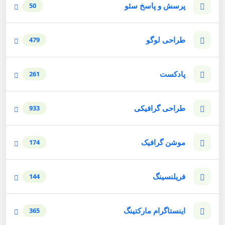
پرسش و پاسخ سئو
50
طراحی لوگو
479
پادکست
261
طراحی گرافیکی
933
موشن گرافیک
174
فریلنسینگ
144
اینستاگرام مارکتینگ
365