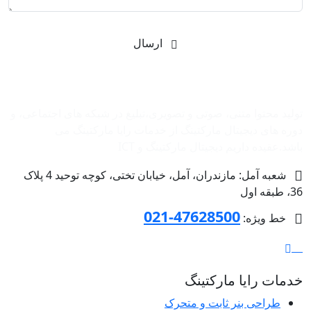
ارسال
شرکت بازاریابی اینترنتی رایا مارکتینگ
تولید محتوا متنی، صوتی و تصویری،تبلیغ در شبکه های اجتماعی، و
دوره های دیجیتال مارکتینگ از خدمات رایا مارکتینگ می
باشد.عقیده داریم دیجیتال مارکتینگ و ‌ICT
شعبه آمل: مازندران، آمل، خیابان تختی، کوچه توحید 4 پلاک
36، طبقه اول
47628500-021
خط ویژه:
خدمات رایا مارکتینگ
طراحی بنر ثابت و متحرک