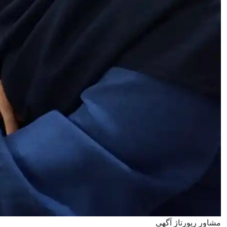
مشاور رپورتاژ آگهی