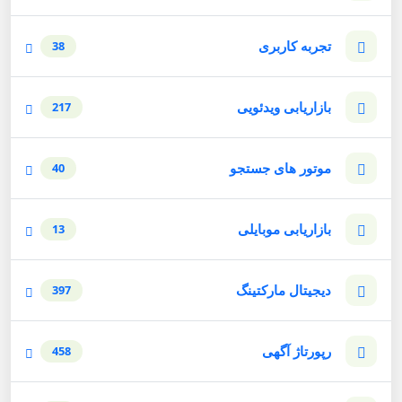
تجربه کاربری
38
بازاریابی ویدئویی
217
موتور های جستجو
40
بازاریابی موبایلی
13
دیجیتال مارکتینگ
397
رپورتاژ آگهی
458