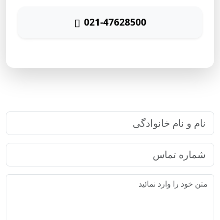
021-47628500
پاسخگویی ۲۴ ساعته
ارتباط سریع با رایا مارکتینگ