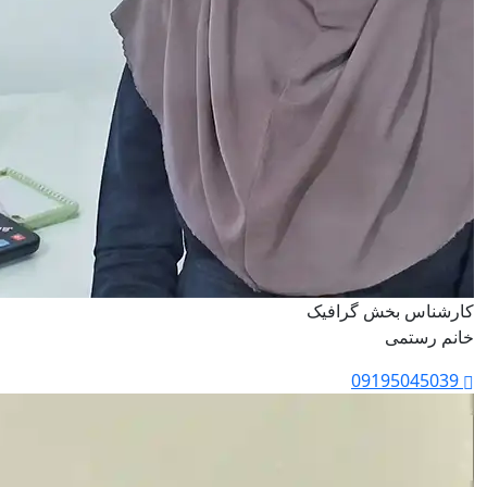
کارشناس بخش گرافیک
خانم رستمی
09195045039