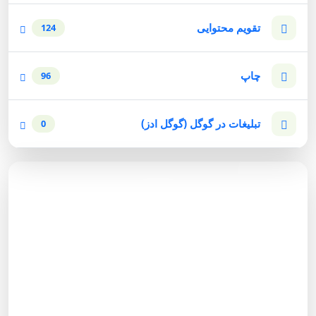
تقویم محتوایی
124
چاپ
96
تبلیغات در گوگل (گوگل ادز)
0
مشاوره رایگان
برای دریافت مشاوره رایگان بازاریابی اینترنتی با شماره زیر
تماس حاصل نمائید