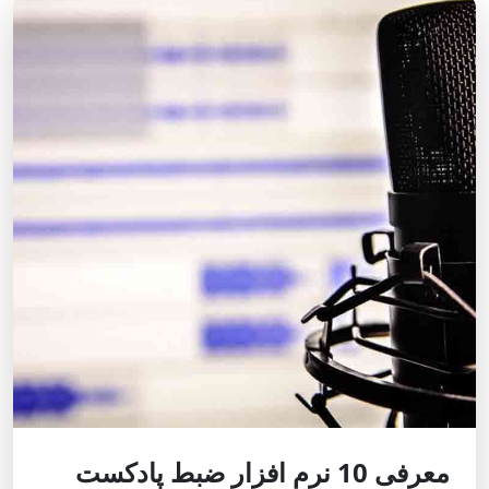
معرفی 10 نرم افزار ضبط پادکست