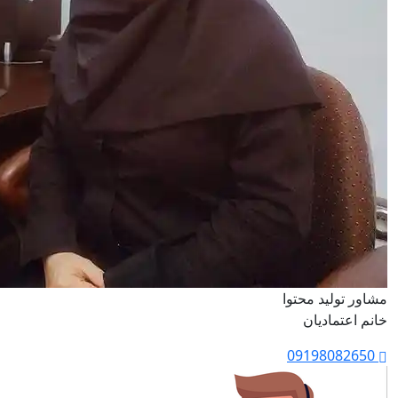
مشاور تولید محتوا
خانم اعتمادیان
09198082650