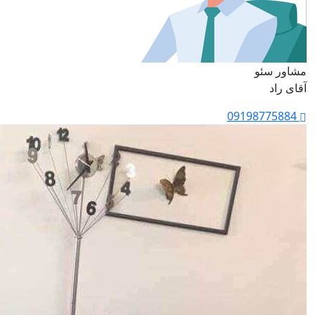
مشاور سئو
آقای راد
09198775884