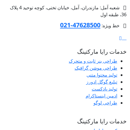
شعبه آمل: مازندران، آمل، خیابان تختی، کوچه توحید 4 پلاک
36، طبقه اول
47628500-021
خط ویژه:
خدمات رایا مارکتینگ
طراحی بنر ثابت و متحرک
طراحی موشن گرافیک
تولید محتوا متنی
تبلیغ گوگل ادورز
تولید پادکست
ادمین اینستاکرام
طراحی لوگو
خدمات رایا مارکتینگ