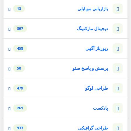
بازاریابی موبایلی
13
دیجیتال مارکتینگ
397
رپورتاژ آگهی
458
پرسش و پاسخ سئو
50
طراحی لوگو
479
پادکست
261
طراحی گرافیکی
933