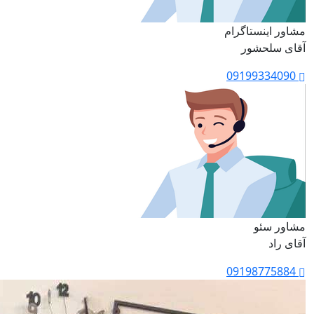
مشاور اینستاگرام
آقای سلحشور
09199334090
مشاور سئو
آقای راد
09198775884