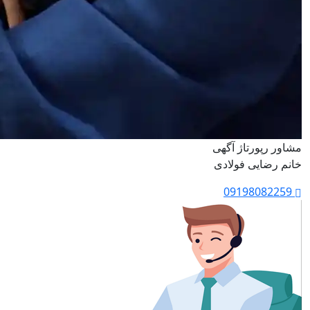
مشاور رپورتاژ آگهی
خانم رضایی فولادی
09198082259