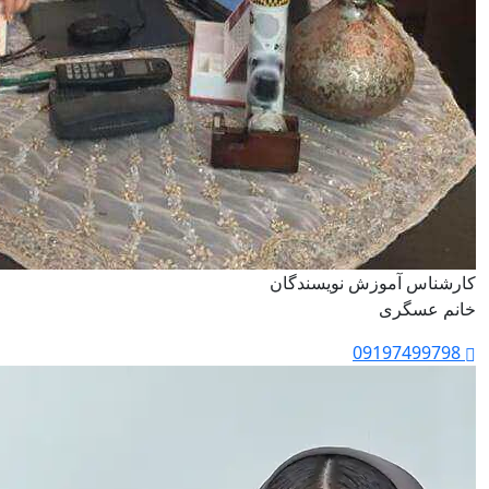
کارشناس آموزش نویسندگان
خانم عسگری
09197499798