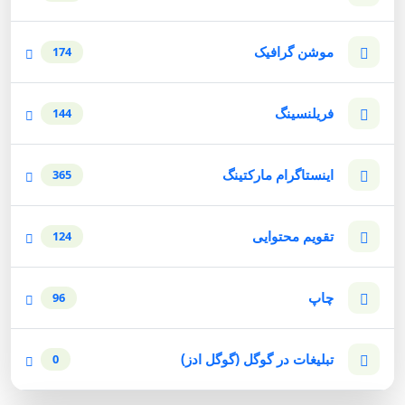
موشن گرافیک
174
فریلنسینگ
144
اینستاگرام مارکتینگ
365
تقویم محتوایی
124
چاپ
96
تبلیغات در گوگل (گوگل ادز)
0