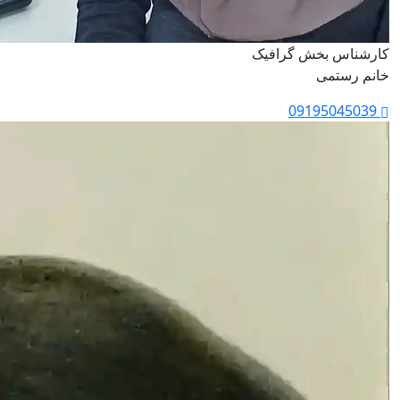
کارشناس بخش گرافیک
خانم رستمی
09195045039