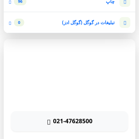
چاپ
96
تبلیغات در گوگل (گوگل ادز)
0
مشاوره رایگان
برای دریافت مشاوره رایگان بازاریابی اینترنتی با شماره زیر
تماس حاصل نمائید
021-47628500