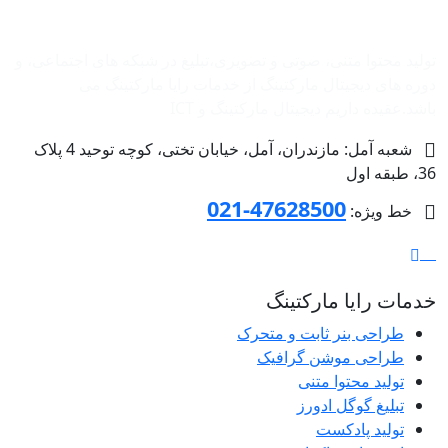
شرکت بازاریابی اینترنتی رایا مارکتینگ
تولید محتوا متنی، صوتی و تصویری،تبلیغ در شبکه های اجتماعی، و
دوره های دیجیتال مارکتینگ از خدمات رایا مارکتینگ می
باشد.عقیده داریم دیجیتال مارکتینگ و ‌ICT
شعبه آمل: مازندران، آمل، خیابان تختی، کوچه توحید 4 پلاک
36، طبقه اول
47628500-021
خط ویژه:
خدمات رایا مارکتینگ
طراحی بنر ثابت و متحرک
طراحی موشن گرافیک
تولید محتوا متنی
تبلیغ گوگل ادورز
تولید پادکست