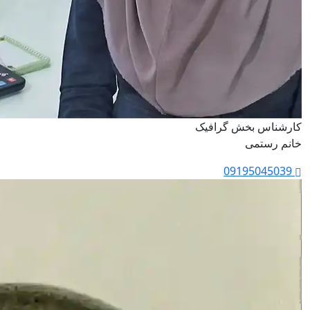
کارشناس بخش گرافیک
خانم رستمی
09195045039