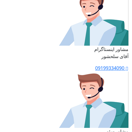
مشاور اینستاگرام
آقای سلحشور
09199334090
مشاور سئو