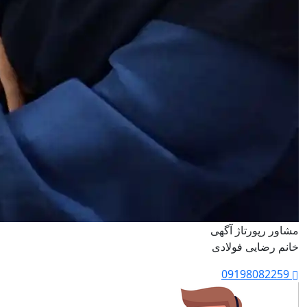
مشاور رپورتاژ آگهی
خانم رضایی فولادی
09198082259