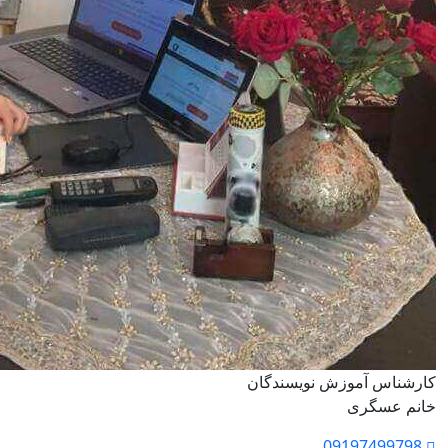
کارشناس آموزش نویسندگان
خانم عسگری
09197499798