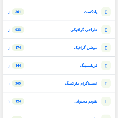
پادکست
261
طراحی گرافیکی
933
موشن گرافیک
174
فریلنسینگ
144
اینستاگرام مارکتینگ
365
تقویم محتوایی
124