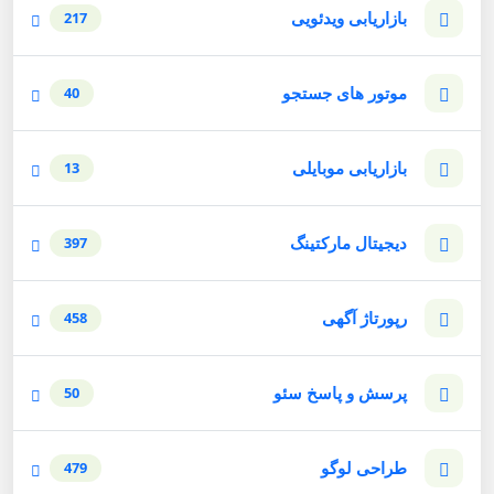
بازاریابی ویدئویی
217
موتور های جستجو
40
بازاریابی موبایلی
13
دیجیتال مارکتینگ
397
رپورتاژ آگهی
458
پرسش و پاسخ سئو
50
طراحی لوگو
479