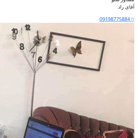
آقای راد
09198775884