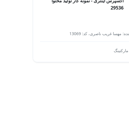
اکسپرس اینتری - نمونه کار تولید محتوا
29536
ده: مهسا غریب ناصری، کد: 13069
مهاجرت به کانادا به روش اکسپرس اینتری
 مارکتینگ