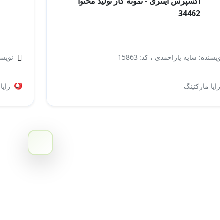
اکسپرس اینتری - نمونه کار تولید محتوا
34462
یسنده: سایه یاراحمدی ، کد: 15863
نویسن
مهاجرت به کانادا به روش اکسپرس اینتری
رایا مارکتینگ
رایا