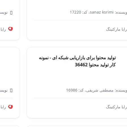
نده: sanaz ksrimi، کد: 17220
نویسند
بازاریابی اینترنتی
رایا مارکتینگ
رایا
تولید محتوا برای بازاریابی شبکه ای - نمونه
کار تولید محتوا 36462
یسنده: مصطفی شریفی، کد: 16986
نویسن
بازاریابی شبکه ای
رایا مارکتینگ
رایا