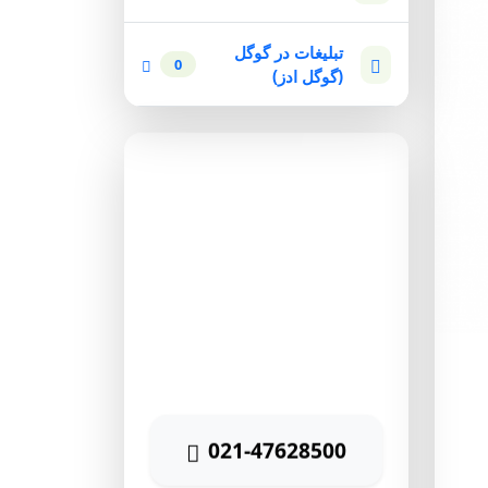
تبلیغات در گوگل
0
(گوگل ادز)
مشاوره رایگان
برای دریافت مشاوره رایگان
بازاریابی اینترنتی با شماره زیر
تماس حاصل نمائید
021-47628500