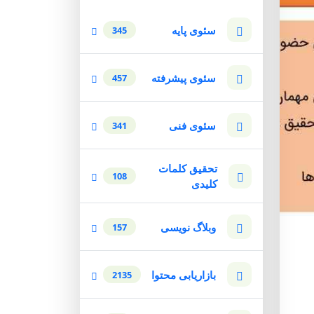
سئوی پایه
345
سئوی پیشرفته
457
سئوی فنی
341
تحقیق کلمات
108
کلیدی
وبلاگ نویسی
157
بازاریابی محتوا
2135