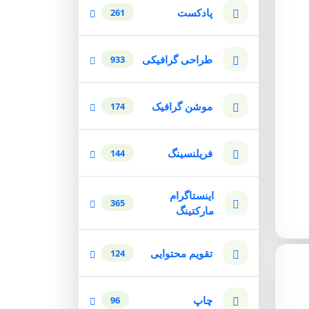
پادکست
261
طراحی گرافیکی
933
موشن گرافیک
174
فریلنسینگ
144
اینستاگرام
365
مارکتینگ
تقویم محتوایی
124
چاپ
96