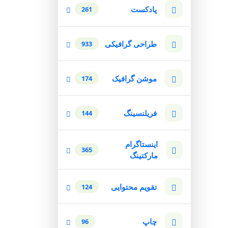
پادکست
261
طراحی گرافیکی
933
موشن گرافیک
174
فریلنسینگ
144
اینستاگرام
365
مارکتینگ
تقویم محتوایی
124
چاپ
96