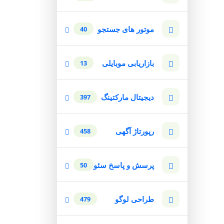
موتور های جستجو
40
بازاریابی موبایلی
13
دیجیتال مارکتینگ
397
رپورتاژ آگهی
458
پرسش و پاسخ سئو
50
طراحی لوگو
479