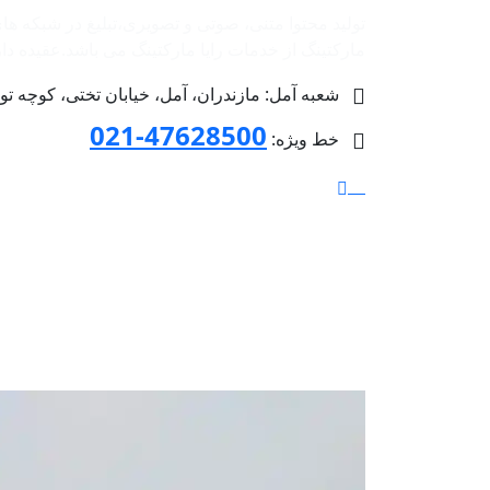
تولید محتوا متنی، صوتی و تصویری،تبلیغ در شبکه ها
مارکتینگ از خدمات رایا مارکتینگ می باشد.عقیده داریم 
شعبه آمل: مازندران، آمل، خیابان تختی، کوچه توحید 4 پلاک 36، طبق
47628500-021
خط ویژه: