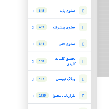
سئوی پایه
345
سئوی پیشرفته
457
سئوی فنی
341
تحقیق کلمات
108
کلیدی
وبلاگ نویسی
157
بازاریابی محتوا
2135