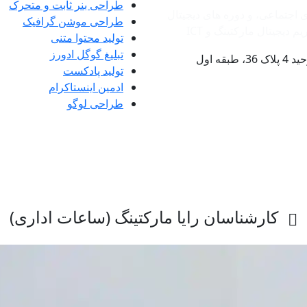
طراحی بنر ثابت و متحرک
ی اجتماعی، و دوره های دیجیتال
طراحی موشن گرافیک
دیجیتال مارکتینگ و ‌ICT
تولید محتوا متنی
تبلیغ گوگل ادورز
ه اول
تولید پادکست
ادمین اینستاکرام
طراحی لوگو
کارشناسان رایا مارکتینگ (ساعات اداری)