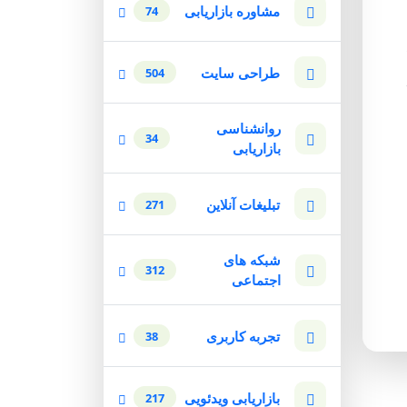
مشاوره بازاریابی
74
طراحی سایت
504
روانشناسی
34
بازاریابی
تبلیغات آنلاین
271
شبکه های
312
اجتماعی
تجربه کاربری
38
بازاریابی ویدئویی
217