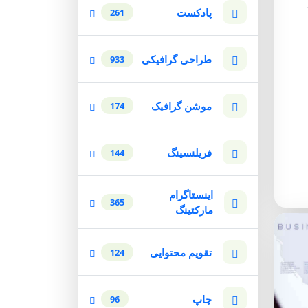
پادکست
261
طراحی گرافیکی
933
موشن گرافیک
174
فریلنسینگ
144
اینستاگرام
365
مارکتینگ
تقویم محتوایی
124
چاپ
96