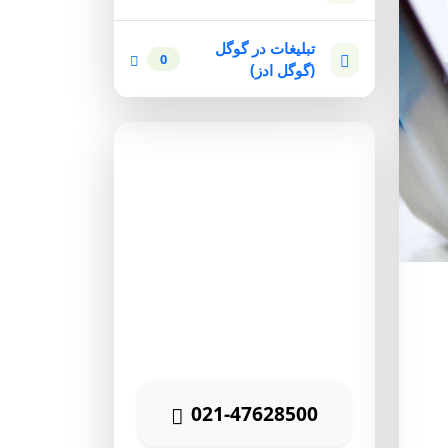
تبلیغات در گوگل
0
(گوگل ادز)
مشاوره رایگان
برای دریافت مشاوره رایگان
بازاریابی اینترنتی با شماره زیر
تماس حاصل نمائید
021-47628500