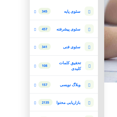
سئوی پایه
345
سئوی پیشرفته
457
سئوی فنی
341
تحقیق کلمات
108
کلیدی
وبلاگ نویسی
157
بازاریابی محتوا
2135