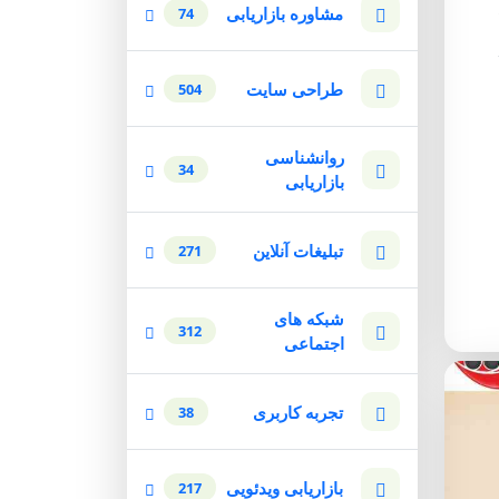
مشاوره بازاریابی
74
طراحی سایت
504
روانشناسی
34
بازاریابی
تبلیغات آنلاین
271
شبکه های
312
اجتماعی
تجربه کاربری
38
بازاریابی ویدئویی
217