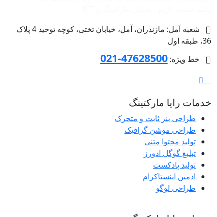
باشد.عقیده داریم دیجیتال مارکتینگ و ‌ICT
شعبه آمل: مازندران، آمل، خیابان تختی، کوچه توحید 4 پلاک
36، طبقه اول
47628500-021
خط ویژه:
خدمات رایا مارکتینگ
طراحی بنر ثابت و متحرک
طراحی موشن گرافیک
تولید محتوا متنی
تبلیغ گوگل ادورز
تولید پادکست
ادمین اینستاکرام
طراحی لوگو