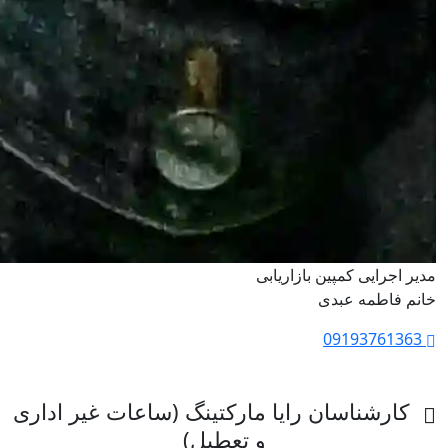
مدیر اجرایی کمپین بازاریابی
خانم فاطمه عبدی
09193761363
کارشناسان رایا مارکتینگ (ساعات غیر اداری
و تعطیل)