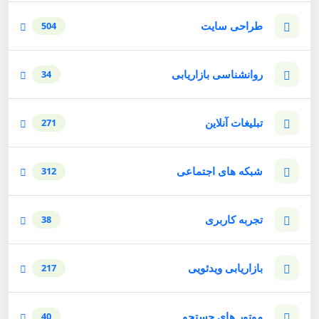
طراحی سایت
504
روانشناسی بازاریابی
34
تبلیغات آنلاین
271
شبکه های اجتماعی
312
تجربه کاربری
38
بازاریابی ویدئویی
217
موتور های جستجو
40