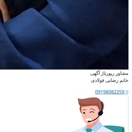
مشاور رپورتاژ آگهی
خانم رضایی فولادی
09198082259