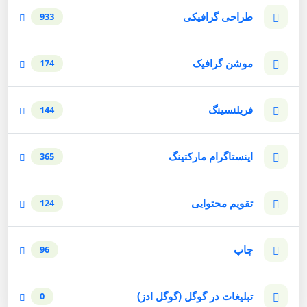
طراحی گرافیکی
933
موشن گرافیک
174
فریلنسینگ
144
اینستاگرام مارکتینگ
365
تقویم محتوایی
124
چاپ
96
تبلیغات در گوگل (گوگل ادز)
0