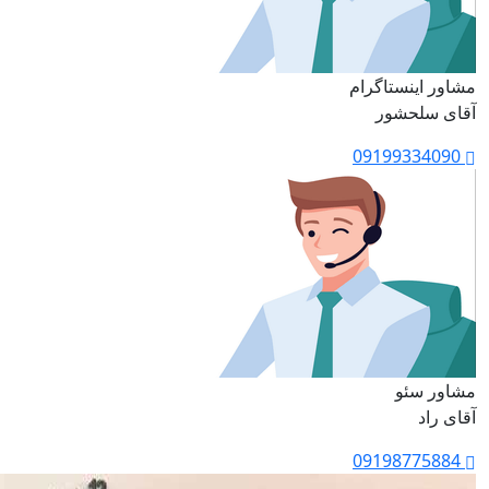
مشاور اینستاگرام
آقای سلحشور
09199334090
مشاور سئو
آقای راد
09198775884