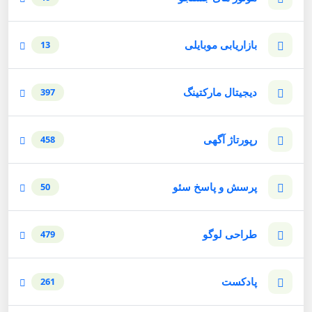
بازاریابی موبایلی
13
دیجیتال مارکتینگ
397
رپورتاژ آگهی
458
پرسش و پاسخ سئو
50
طراحی لوگو
479
پادکست
261