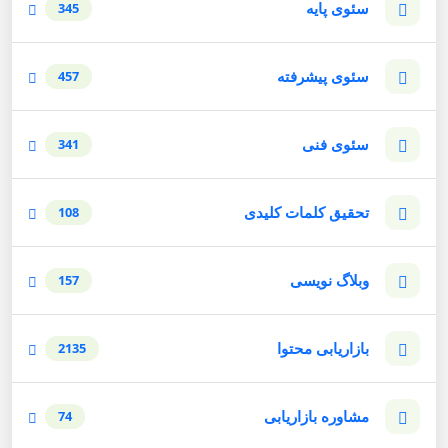
سئوی پایه
345
سئوی پیشرفته
457
سئوی فنی
341
تحقیق کلمات کلیدی
108
وبلاگ نویسی
157
بازاریابی محتوا
2135
مشاوره بازاریابی
74