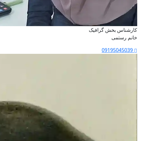
کارشناس بخش گرافیک
خانم رستمی
09195045039