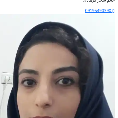
خانم سحر فرهادی
09195490390