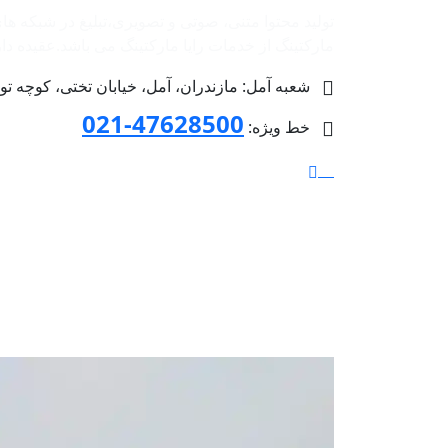
تولید محتوا متنی، صوتی و تصویری،تبلیغ در شبکه ها
مارکتینگ از خدمات رایا مارکتینگ می باشد.عقیده داریم 
شعبه آمل: مازندران، آمل، خیابان تختی، کوچه توحید 4 پلاک 36، طبق
47628500-021
خط ویژه: