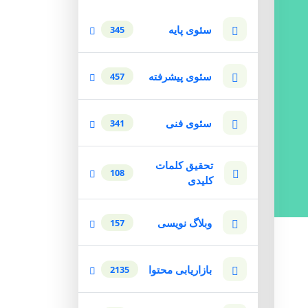
سئوی پایه
345
سئوی پیشرفته
457
سئوی فنی
341
تحقیق کلمات
108
کلیدی
وبلاگ نویسی
157
بازاریابی محتوا
2135