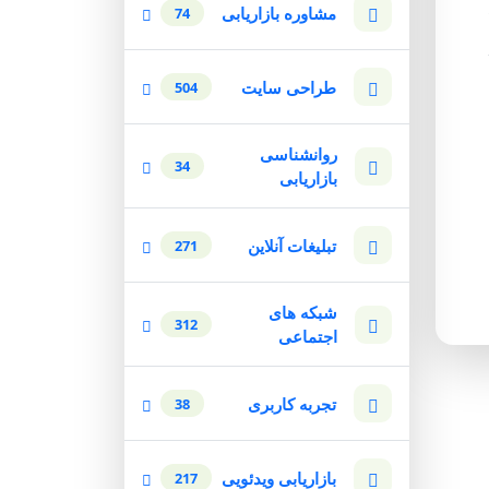
مشاوره بازاریابی
74
طراحی سایت
504
روانشناسی
34
بازاریابی
تبلیغات آنلاین
271
شبکه های
312
اجتماعی
تجربه کاربری
38
بازاریابی ویدئویی
217