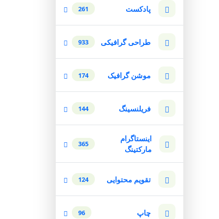
پادکست
261
طراحی گرافیکی
933
موشن گرافیک
174
فریلنسینگ
144
اینستاگرام
365
مارکتینگ
تقویم محتوایی
124
چاپ
96