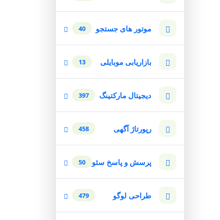
موتور های جستجو
40
بازاریابی موبایلی
13
دیجیتال مارکتینگ
397
رپورتاژ آگهی
458
پرسش و پاسخ سئو
50
طراحی لوگو
479