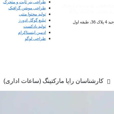
طراحی بنر ثابت و متحرک
ی اجتماعی، و دوره های دیجیتال
طراحی موشن گرافیک
دیجیتال مارکتینگ و ‌ICT
تولید محتوا متنی
تبلیغ گوگل ادورز
ه اول
تولید پادکست
ادمین اینستاکرام
طراحی لوگو
کارشناسان رایا مارکتینگ (ساعات اداری)