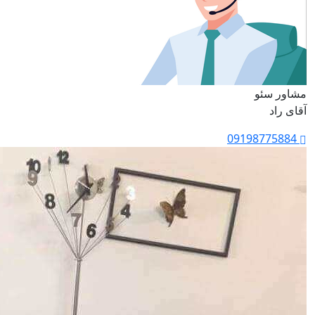
مشاور سئو
آقای راد
09198775884