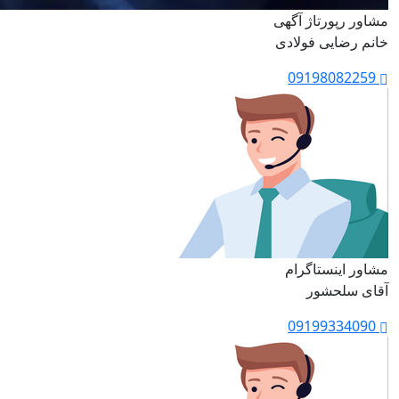
مشاور رپورتاژ آگهی
خانم رضایی فولادی
09198082259
مشاور اینستاگرام
آقای سلحشور
09199334090