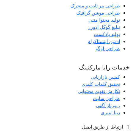
طراحی بنر ثابت و متحرک
طراحی موشن گرافیک
تولید محتوا متنی
تبلیغ گوگل ادورز
تولید پادکست
ادمین اینستاکرام
طراحی لوگو
خدمات رایا مارکتینگ
کمپین بازاریابی
تحقیق کلمات کلیدی
نکارش تقویم محتوایی
طراحی سایت
رپورتاژ آگهی
دیتا اینتری
ارتباط از طریق ایمیل