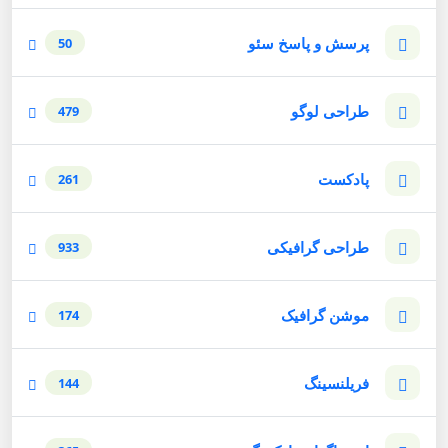
پرسش و پاسخ سئو
50
طراحی لوگو
479
پادکست
261
طراحی گرافیکی
933
موشن گرافیک
174
فریلنسینگ
144