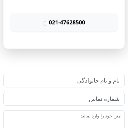
تماس حاصل نمائید
021-47628500
پاسخگویی ۲۴ ساعته
ارتباط سریع با رایا مارکتینگ