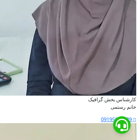
کارشناس بخش گرافیک
خانم رستمی
09195045039