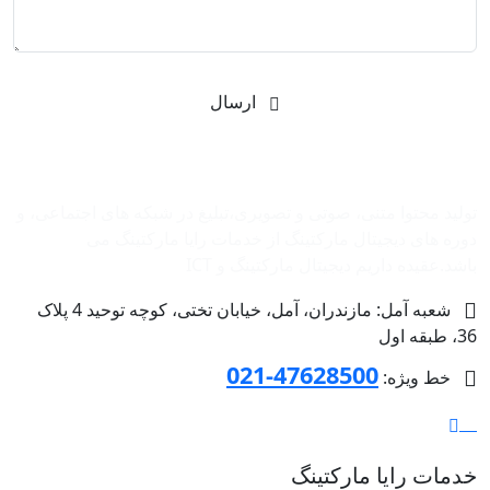
ارسال
شرکت بازاریابی اینترنتی رایا مارکتینگ
تولید محتوا متنی، صوتی و تصویری،تبلیغ در شبکه های اجتماعی، و
دوره های دیجیتال مارکتینگ از خدمات رایا مارکتینگ می
باشد.عقیده داریم دیجیتال مارکتینگ و ‌ICT
شعبه آمل: مازندران، آمل، خیابان تختی، کوچه توحید 4 پلاک
36، طبقه اول
47628500-021
خط ویژه:
خدمات رایا مارکتینگ