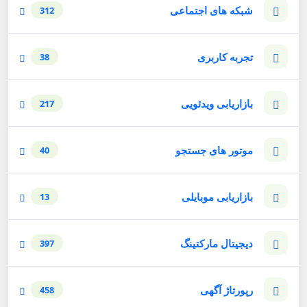
شبکه های اجتماعی
312
تجربه کاربری
38
بازاریابی ویدئویی
217
موتور های جستجو
40
بازاریابی موبایلی
13
دیجیتال مارکتینگ
397
رپورتاژ آگهی
458