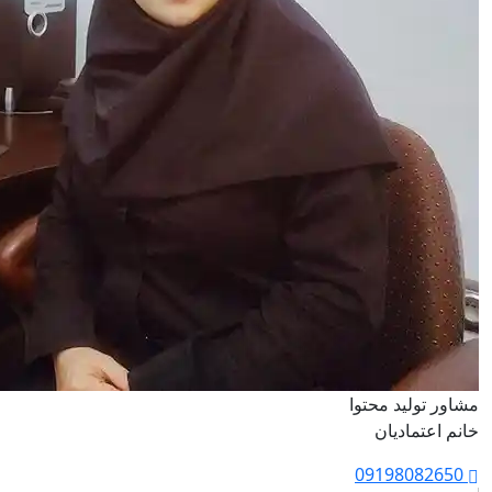
مشاور تولید محتوا
خانم اعتمادیان
09198082650