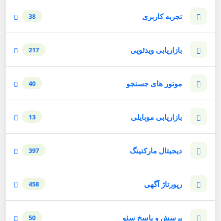
تجربه کاربری
38
بازاریابی ویدئویی
217
موتور های جستجو
40
بازاریابی موبایلی
13
دیجیتال مارکتینگ
397
رپورتاژ آگهی
458
پرسش و پاسخ سئو
50