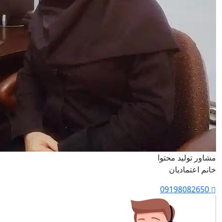
مشاور تولید محتوا
خانم اعتمادیان
09198082650