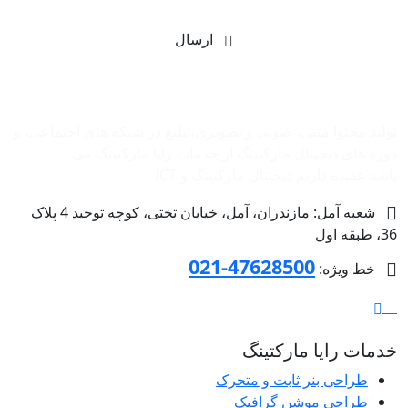
ارسال
شرکت بازاریابی اینترنتی رایا مارکتینگ
تولید محتوا متنی، صوتی و تصویری،تبلیغ در شبکه های اجتماعی، و
دوره های دیجیتال مارکتینگ از خدمات رایا مارکتینگ می
باشد.عقیده داریم دیجیتال مارکتینگ و ‌ICT
شعبه آمل: مازندران، آمل، خیابان تختی، کوچه توحید 4 پلاک
36، طبقه اول
47628500-021
خط ویژه:
خدمات رایا مارکتینگ
طراحی بنر ثابت و متحرک
طراحی موشن گرافیک