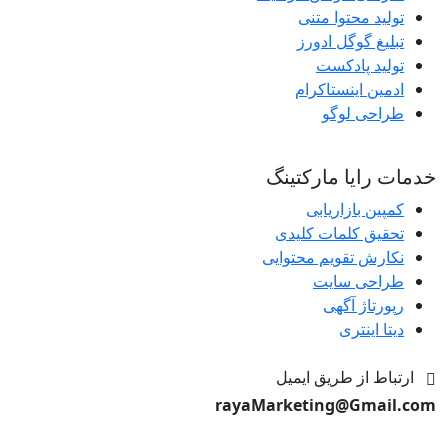
تولید محتوا متنی
تبلیغ گوگل ادورز
تولید پادکست
ادمین اینستاکرام
طراحی لوگو
خدمات رایا مارکتینگ
کمپین بازاریابی
تحقیق کلمات کلیدی
نکارش تقویم محتوایی
طراحی سایت
رپورتاژ آگهی
دیتا اینتری
ارتباط از طریق ایمیل
rayaMarketing@Gmail.com