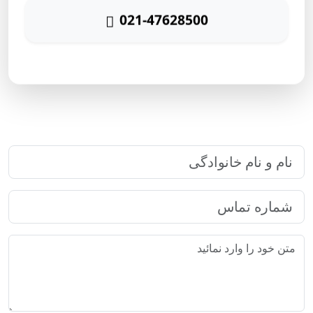
021-47628500
پاسخگویی ۲۴ ساعته
ارتباط سریع با رایا مارکتینگ