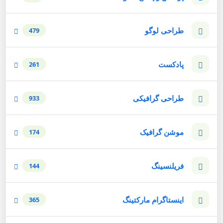
طراحی لوگو
479
پادکست
261
طراحی گرافیکی
933
موشن گرافیک
174
فریلنسینگ
144
اینستاگرام مارکتینگ
365