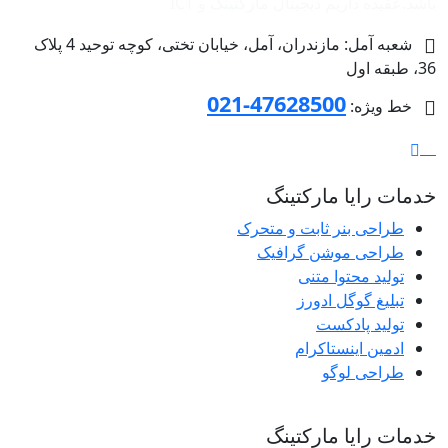
باشد.عقیده داریم دیجیتال مارکتینگ و ‌ICT
شعبه آمل: مازندران، آمل، خیابان تختی، کوچه توحید 4 پلاک
36، طبقه اول
47628500-021
خط ویژه:
خدمات رایا مارکتینگ
طراحی بنر ثابت و متحرک
طراحی موشن گرافیک
تولید محتوا متنی
تبلیغ گوگل ادورز
تولید پادکست
ادمین اینستاکرام
طراحی لوگو
خدمات رایا مارکتینگ