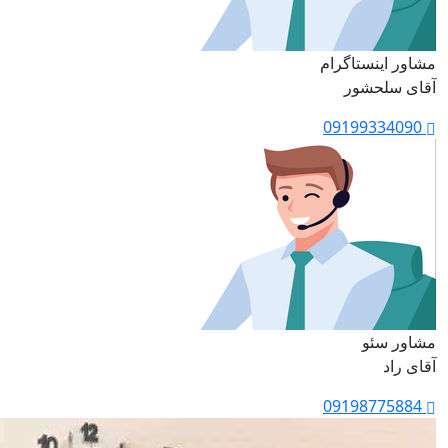
مشاور اینستاگرام
آقای سلحشور
09199334090
مشاور سئو
آقای راد
09198775884