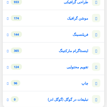
طراحی گرافیکی
933
موشن گرافیک
174
فریلنسینگ
144
اینستاگرام مارکتینگ
365
تقویم محتوایی
124
چاپ
96
تبلیغات در گوگل (گوگل ادز)
0