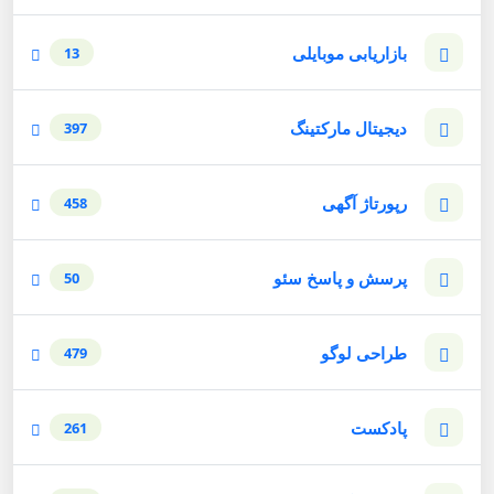
بازاریابی موبایلی
13
دیجیتال مارکتینگ
397
رپورتاژ آگهی
458
پرسش و پاسخ سئو
50
طراحی لوگو
479
پادکست
261