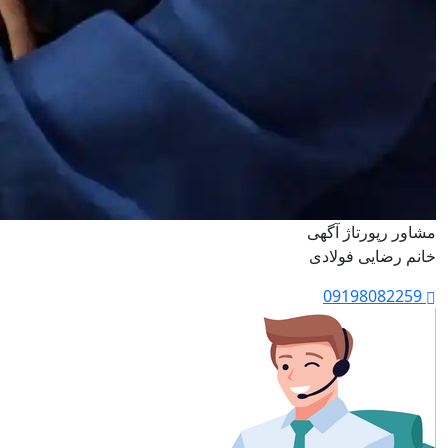
مشاور رپورتاژ آگهی
خانم رضایی فولادی
09198082259