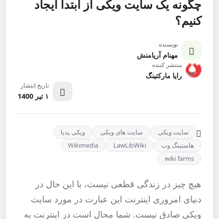
چگونه یک سایت ویکی از ابتدا ایجاد
کنیم؟
نویسنده
مهنام آریامنش
منتشر کننده
رایا مارکتینگ
تاریخ انتشار
۱ تیر 1400
سایت ویکی
سایت های ویکی
ویکی پدیا
هاستینگ وب
LawLibWiki
Wikimedia
wiki farms
هیچ چیز در زندگی قطعی نیست، با این حال در
دنیای امروزی اینترنت این عبارت در مورد سایت
ویکی صادق نیست. شما محال است در اینترنت به