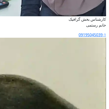
کارشناس بخش گرافیک
خانم رستمی
09195045039