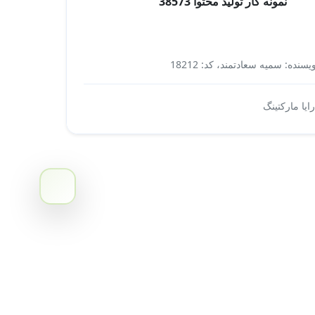
نمونه کار تولید محتوا 38573
یسنده: سمیه سعادتمند، کد: 18212
درمان بیاریهای نشیمنگاهی
رایا مارکتینگ