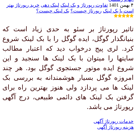
۴ بهمن 1401
تفاوت رپورتاژ و بک لینک
لینک دهی
خرید رپورتاژ بهتر
است یا بک لینک
رپورتاژ چیست؟
بک لینک چیست؟
تاثیر رپورتاژ بر سئو به حدی زیاد است که
بنیانگذار گوگل، ایده گوگل را با بک لینک شروع
کرد. لری پیج درخواب دید که اعتبار مطالب
سایتها را میتوان با بک لینک ها سنجید و این
شروع ایده موتور جستجوی گوگل بود. هر چند
امروزه گوگل بسیار هوشمندانه به بررسی بک
لینک ها می پردازد ولی هنوز بهترین راه برای
گرفتن بک لینک های دائمی طبیعی، درج آگهی
رپورتاژ می باشد.
خدمات رپورتاژ آگهی
هزینه رپورتاژ آگهی