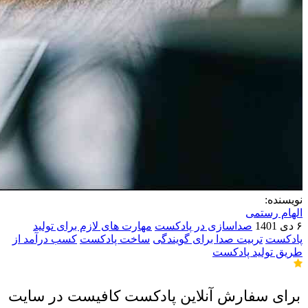
نویسنده:
الهام رستمی
۶ دی 1401
صداسازی در پادکست
مهارت های لازم برای تولید
پادکست
تربیت صدا برای گویندگی
ساخت پادکست
کسب درآمد از
طریق تولید پادکست
برای سفارش آنلاین پادکست کافیست در سایت