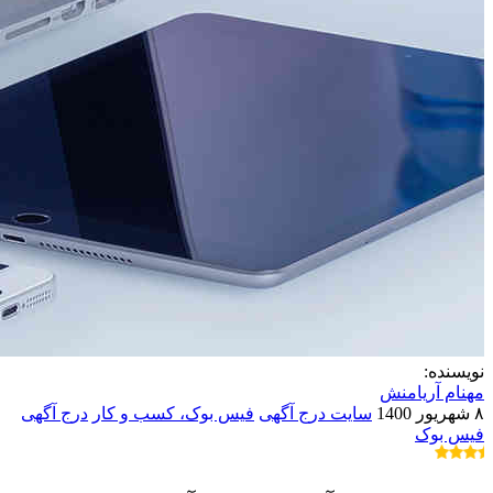
نویسنده:
مهنام آریامنش
۸ شهریور 1400
سایت درج آگهی
فیس بوک،
کسب و کار
درج آگهی
فیس بوک