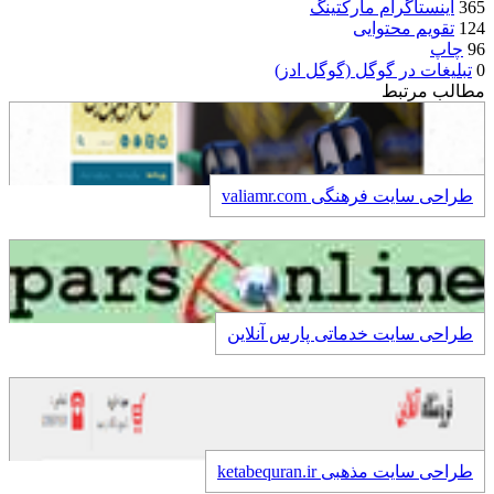
365
اینستاگرام مارکتینگ
124
تقویم محتوایی
96
چاپ
0
تبلیغات در گوگل (گوگل ادز)
مطالب مرتبط
طراحی سایت فرهنگی valiamr.com
طراحی سایت خدماتی پارس آنلاین
طراحی سایت مذهبی ketabequran.ir