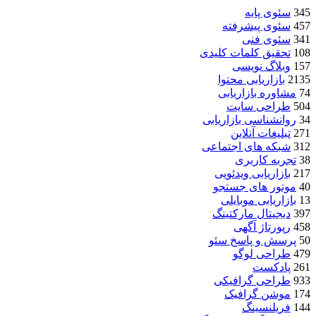
345
سئوی پایه
457
سئوی پیشرفته
341
سئوی فنی
108
تحقیق کلمات کلیدی
157
وبلاگ نویسی
2135
بازاریابی محتوا
74
مشاوره بازاریابی
504
طراحی سایت
34
روانشناسی بازاریابی
271
تبلیغات آنلاین
312
شبکه های اجتماعی
38
تجربه کاربری
217
بازاریابی ویدئویی
40
موتور های جستجو
13
بازاریابی موبایلی
397
دیجیتال مارکتینگ
458
رپورتاژ آگهی
50
پرسش و پاسخ سئو
479
طراحی لوگو
261
پادکست
933
طراحی گرافیکی
174
موشن گرافیک
144
فریلنسینگ