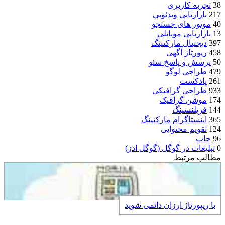
38
تجربه کاربری
217
بازاریابی ویدئویی
40
موتور های جستجو
13
بازاریابی موبایلی
397
دیجیتال مارکتینگ
458
رپورتاژ آگهی
50
پرسش و پاسخ سئو
479
طراحی لوگو
261
پادکست
933
طراحی گرافیکی
174
موشن گرافیک
144
فریلنسینگ
365
اینستاگرام مارکتینگ
124
تقویم محتوایی
96
چاپ
0
تبلیغات در گوگل (گوگل ادز)
مطالب مرتبط
با ريپورتاژ ارزان دائمی شوید