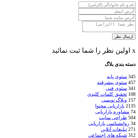
ارسال نظر
x اولین نظر را شما ثبت نمائید
دسته بندی بلاگ
345
سئوی پایه
457
سئوی پیشرفته
341
سئوی فنی
108
تحقیق کلمات کلیدی
157
وبلاگ نویسی
2135
بازاریابی محتوا
74
مشاوره بازاریابی
504
طراحی سایت
34
روانشناسی بازاریابی
271
تبلیغات آنلاین
312
شبکه های اجتماعی