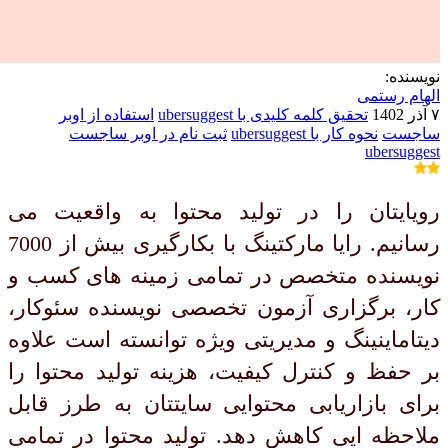
نویسنده:
الهام رستمی
۷ آذر 1402
تحقیق کلمه کلیدی با ubersuggest
استفاده از اوبر
ساجست
نحوه کار با ubersuggest
ثبت نام در اوبر ساجست
ubersuggest
رویایتان را در تولید محتوا به واقعیت می
رسانیم. رایا مارکتینگ با بکارگیری بیش از 7000
نویسنده متخصص در تمامی زمینه های کسب و
کار، برگزاری آزمون تخصصی نویسنده سئوکار،
دیتاماینینگ و مدیریتی ویژه توانسته است علاوه
بر حفظ و کنترل کیفیت، هزینه تولید محتوا را
برای بازاریابی محتوایی سایتتان به طرز قابل
ملاحظه ایی کاهش دهد. تولید محتوا در تمامی