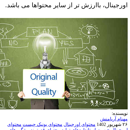
اورجینال، باارزش تر از سایر محتواها می باشد.
نویسنده:
مهنام آریامنش
۲۶ شهریور 1402
محتوای اورجینال
محتوای یونیک چیست
محتوای
اورجینال چیست
استانداردهای تولید محتوای قدرتمند
ویژگی های